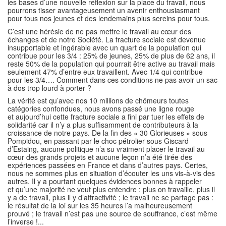
les bases d’une nouvelle réflexion sur la place du travail, nous
pourrons tisser avantageusement un avenir enthousiasmant
pour tous nos jeunes et des lendemains plus sereins pour tous.
C’est une hérésie de ne pas mettre le travail au cœur des
échanges et de notre Société. La fracture sociale est devenue
insupportable et ingérable avec un quart de la population qui
contribue pour les 3/4 : 25% de jeunes, 25% de plus de 62 ans, il
reste 50% de la population qui pourrait être active au travail mais
seulement 47% d’entre eux travaillent. Avec 1/4 qui contribue
pour les 3/4…. Comment dans ces conditions ne pas avoir un sac
à dos trop lourd à porter ?
La vérité est qu’avec nos 10 millions de chômeurs toutes
catégories confondues, nous avons passé une ligne rouge
et aujourd’hui cette fracture sociale a fini par tuer les effets de
solidarité car il n’y a plus suffisamment de contributeurs à la
croissance de notre pays. De la fin des « 30 Glorieuses » sous
Pompidou, en passant par le choc pétrolier sous Giscard
d’Estaing, aucune politique n’a su vraiment placer le travail au
cœur des grands projets et aucune leçon n’a été tirée des
expériences passées en France et dans d’autres pays. Certes,
nous ne sommes plus en situation d’écouter les uns vis-à-vis des
autres. Il y a pourtant quelques évidences bonnes à rappeler
et qu’une majorité ne veut plus entendre : plus on travaille, plus il
y a de travail, plus il y d’attractivité ; le travail ne se partage pas :
le résultat de la loi sur les 35 heures l’a malheureusement
prouvé ; le travail n’est pas une source de souffrance, c’est même
l’inverse !...