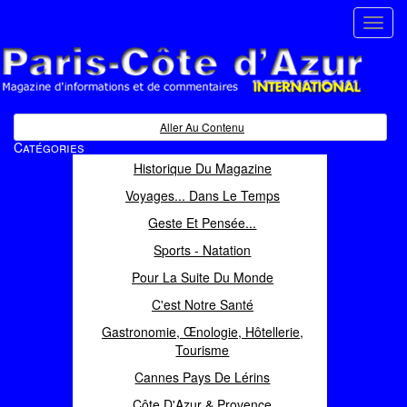
Toggl
navig
Paris Côte d'Azur
Magazine d'informations et de commentaires
Aller Au Contenu
Catégories
Historique Du Magazine
Voyages... Dans Le Temps
Geste Et Pensée...
Sports - Natation
Pour La Suite Du Monde
C'est Notre Santé
Gastronomie, Œnologie, Hôtellerie,
Tourisme
Cannes Pays De Lérins
Côte D'Azur & Provence