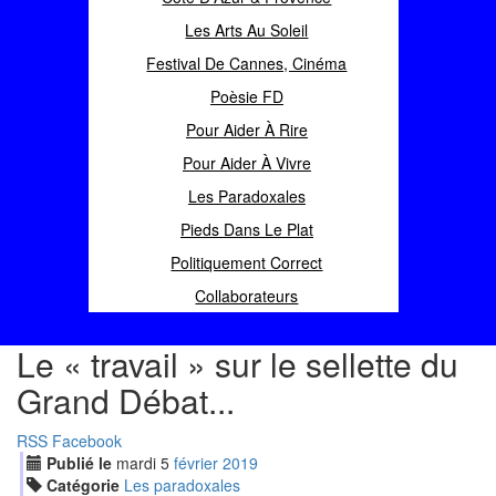
Les Arts Au Soleil
Festival De Cannes, Cinéma
Poèsie FD
Pour Aider À Rire
Pour Aider À Vivre
Les Paradoxales
Pieds Dans Le Plat
Politiquement Correct
Collaborateurs
Le « travail » sur le sellette du
Grand Débat...
RSS
Facebook
Publié le
mardi
5
fév
rier
2019
Catégorie
Les paradoxales