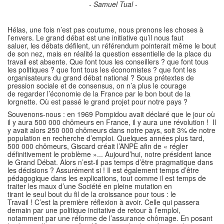
- Samuel Tual -
Hélas, une fois n’est pas coutume, nous prenons les choses à
l’envers. Le grand débat est une initiative qu’il nous faut
saluer, les débats défilent, un référendum pointerait même le bout
de son nez, mais en réalité la question essentielle de la place du
travail est absente. Que font tous les conseillers ? que font tous
les politiques ? que font tous les économistes ? que font les
organisateurs du grand débat national ? Sous prétextes de
pression sociale et de consensus, on n’a plus le courage
de regarder l’économie de la France par le bon bout de la
lorgnette. Où est passé le grand projet pour notre pays ?
Souvenons-nous : en 1969 Pompidou avait déclaré que le jour où
il y aura 500 000 chômeurs en France, il y aura une révolution ! Il
y avait alors 250 000 chômeurs dans notre pays, soit 3% de notre
population en recherche d’emploi. Quelques années plus tard,
500 000 chômeurs, Giscard créait l’ANPE afin de « régler
définitivement le problème »... Aujourd’hui, notre président lance
le Grand Débat. Alors n’est-il pas temps d’être pragmatique dans
les décisions ? Assurément si ! Il est également temps d’être
pédagogique dans les explications, tout comme il est temps de
traiter les maux d’une Société en pleine mutation en
tirant le seul bout du fil de la croissance pour tous : le
Travail ! C’est la première réflexion à avoir. Celle qui passera
demain par une politique incitative de retour à l’emploi,
notamment par une réforme de l’assurance chômage. En posant