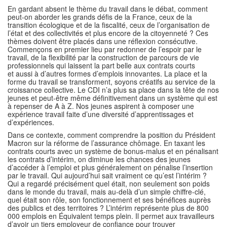
En gardant absent le thème du travail dans le débat, comment
peut-on aborder les grands défis de la France, ceux de la
transition écologique et de la fiscalité, ceux de l’organisation de
l’état et des collectivités et plus encore de la citoyenneté ? Ces
thèmes doivent être placés dans une réflexion consécutive.
Commençons en premier lieu par redonner de l’espoir par le
travail, de la flexibilité par la construction de parcours de vie
professionnels qui laissent la part belle aux contrats courts
et aussi à d’autres formes d’emplois innovantes. La place et la
forme du travail se transforment, soyons créatifs au service de la
croissance collective. Le CDI n’a plus sa place dans la tête de nos
jeunes et peut-être même définitivement dans un système qui est
à repenser de A à Z. Nos jeunes aspirent à composer une
expérience travail faite d’une diversité d’apprentissages et
d’expériences.
Dans ce contexte, comment comprendre la position du Président
Macron sur la réforme de l’assurance chômage. En taxant les
contrats courts avec un système de bonus-malus et en pénalisant
les contrats d’intérim, on diminue les chances des jeunes
d’accéder à l’emploi et plus généralement on pénalise l’insertion
par le travail. Qui aujourd’hui sait vraiment ce qu’est l’intérim ?
Qui a regardé précisément quel était, non seulement son poids
dans le monde du travail, mais au-delà d’un simple chiffre-clé,
quel était son rôle, son fonctionnement et ses bénéfices auprès
des publics et des territoires ? L’intérim représente plus de 800
000 emplois en Équivalent temps plein. Il permet aux travailleurs
d’avoir un tiers employeur de confiance pour trouver