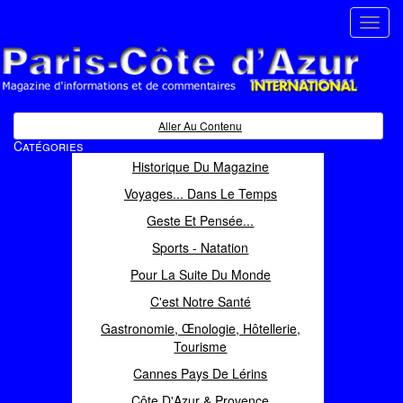
Toggl
navig
Paris Côte d'Azur
Magazine d'informations et de commentaires
Aller Au Contenu
Catégories
Historique Du Magazine
Voyages... Dans Le Temps
Geste Et Pensée...
Sports - Natation
Pour La Suite Du Monde
C'est Notre Santé
Gastronomie, Œnologie, Hôtellerie,
Tourisme
Cannes Pays De Lérins
Côte D'Azur & Provence