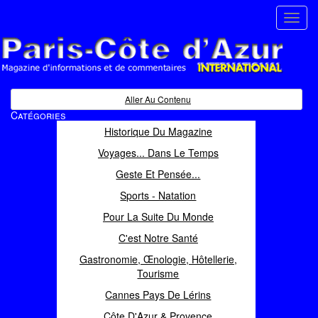
Toggl
navig
Paris Côte d'Azur
Magazine d'informations et de commentaires
Aller Au Contenu
Catégories
Historique Du Magazine
Voyages... Dans Le Temps
Geste Et Pensée...
Sports - Natation
Pour La Suite Du Monde
C'est Notre Santé
Gastronomie, Œnologie, Hôtellerie,
Tourisme
Cannes Pays De Lérins
Côte D'Azur & Provence