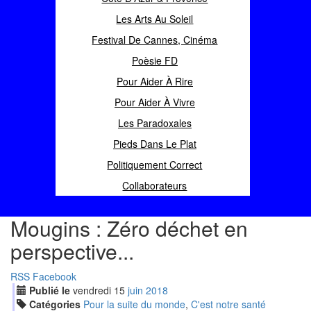
Les Arts Au Soleil
Festival De Cannes, Cinéma
Poèsie FD
Pour Aider À Rire
Pour Aider À Vivre
Les Paradoxales
Pieds Dans Le Plat
Politiquement Correct
Collaborateurs
Mougins : Zéro déchet en
perspective...
RSS
Facebook
Publié le
vendredi
15
jui
n
2018
Catégories
Pour la suite du monde
,
C'est notre santé