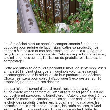
Le zéro déchet c’est un panel de comportements à adopter au
quotidien pour réduire de façon significative sa production de
déchets à la source et non pas simplement de mieux intégrer le
recyclage dans nos modes de vie. Cela passe par l’achat en vrac,
la diminution des achats, l’utilisation de produits réutilisables, le
compostage...
Cette opération se déroulera pendant 6 mois, de septembre 2018
à mars 2019. Vingt-cinq foyers mouginois volontaires seront
accompagnés dans la réduction de leur production de déchets.
Chacun se fixera pour objectif d’appliquer 5 éco-gestes (sur 10
proposés) pour réduire ses déchets.
Les participants seront d’abord réunis lors lors de la signature
d'une charte d'engagement qui officialisera l'inscription avant de
se revoir à mi-parcours. Ils bénéficieront d’ateliers sur des thèmes
diversifiés comme le compostage, les courses sans emballages,
le choix des produits d'entretien, la cuisine anti-gaspillage, les
cosmétiques, le jardinage au naturel, les cafés astuces, e Noël
zéro déchet… Ils auront aussi l’occasion de visiter l'Unité de