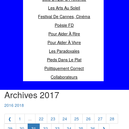
Les Arts Au Soleil
Festival De Cannes, Cinéma
Poèsie FD
Pour Aider À Rire
Pour Aider À Vivre
Les Paradoxales
Pieds Dans Le Plat
Politiquement Correct
Collaborateurs
Archives 2017
2016
2018
❰
1
...
22
23
24
25
26
27
28
29
30
31
32
33
34
35
36
❱