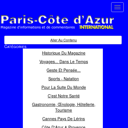
Toggl
navig
Paris Côte d'Azur
Magazine d'informations et de commentaires
Aller Au Contenu
Catégories
Historique Du Magazine
Voyages... Dans Le Temps
Geste Et Pensée...
Sports - Natation
Pour La Suite Du Monde
C'est Notre Santé
Gastronomie, Œnologie, Hôtellerie,
Tourisme
Cannes Pays De Lérins
Côte D'Azur & Provence