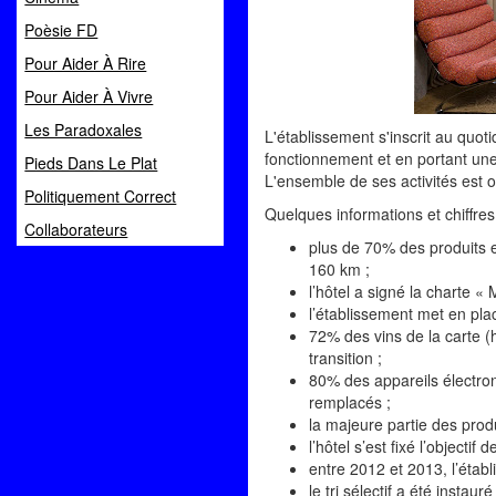
Poèsie FD
Pour Aider À Rire
Pour Aider À Vivre
Les Paradoxales
L'établissement s'inscrit au qu
fonctionnement et en portant une
Pieds Dans Le Plat
L'ensemble de ses activités est 
Politiquement Correct
Quelques informations et chiffres 
Collaborateurs
plus de 70% des produits 
160 km ;
l’hôtel a signé la charte 
l’établissement met en plac
72% des vins de la carte (
transition ;
80% des appareils électron
remplacés ;
la majeure partie des prod
l’hôtel s’est fixé l’object
entre 2012 et 2013, l’éta
le tri sélectif a été insta