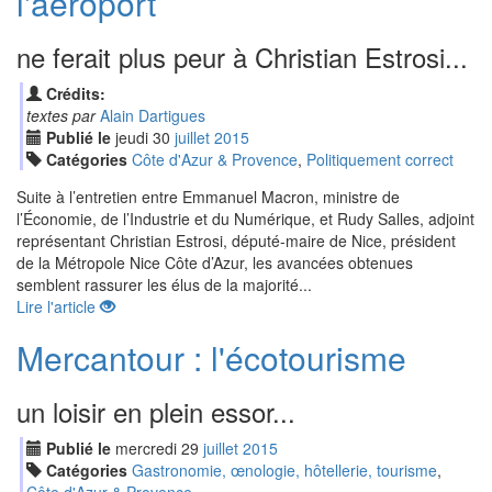
l'aéroport
ne ferait plus peur à Christian Estrosi...
Crédits:
textes par
Alain Dartigues
Publié le
jeudi
30
jui
llet
2015
Catégories
Côte d'Azur & Provence
,
Politiquement correct
Suite à l’entretien entre Emmanuel Macron, ministre de
l’Économie, de l’Industrie et du Numérique, et Rudy Salles, adjoint
représentant Christian Estrosi, député-maire de Nice, président
de la Métropole Nice Côte d’Azur, les avancées obtenues
semblent rassurer les élus de la majorité...
Lire l'article
Mercantour : l'écotourisme
un loisir en plein essor...
Publié le
mercredi
29
jui
llet
2015
Catégories
Gastronomie, œnologie, hôtellerie, tourisme
,