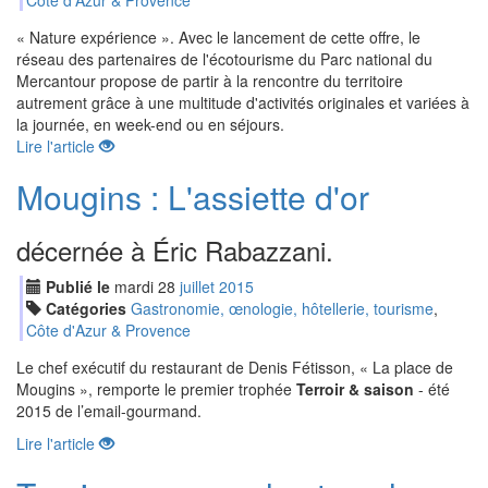
Côte d'Azur & Provence
« Nature expérience ». Avec le lancement de cette offre, le
réseau des partenaires de l'écotourisme du Parc national du
Mercantour propose de partir à la rencontre du territoire
autrement grâce à une multitude d'activités originales et variées à
la journée, en week-end ou en séjours.
Lire l'article
Mougins : L'assiette d'or
décernée à Éric Rabazzani.
Publié le
mardi
28
jui
llet
2015
Catégories
Gastronomie, œnologie, hôtellerie, tourisme
,
Côte d'Azur & Provence
Le chef exécutif du restaurant de Denis Fétisson, « La place de
Mougins », remporte le premier trophée
Terroir & saison
- été
2015 de l’email-gourmand.
Lire l'article