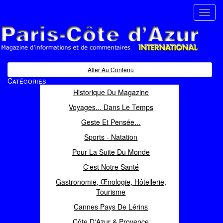
Toggl
navig
Paris Côte d'Azur
Magazine d'informations et de commentaires
Aller Au Contenu
Catégories
Historique Du Magazine
Voyages... Dans Le Temps
Geste Et Pensée...
Sports - Natation
Pour La Suite Du Monde
C'est Notre Santé
Gastronomie, Œnologie, Hôtellerie,
Tourisme
Cannes Pays De Lérins
Côte D'Azur & Provence