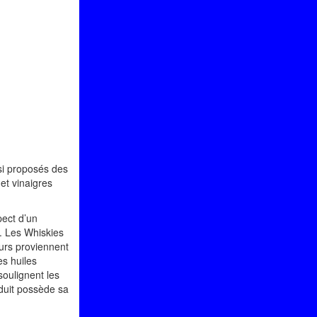
nsi proposés des
 et vinaigres
pect d’un
t. Les Whiskies
eurs proviennent
es huiles
soulignent les
duit possède sa