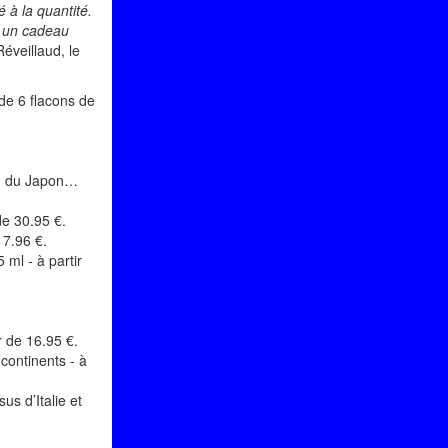
té à la quantité.
is un cadeau
Réveillaud, le
 de 6 flacons de
ce, du Japon…
de 30.95 €.
17.96 €.
 ml - à partir
r de 16.95 €.
 continents - à
us d’Italie et