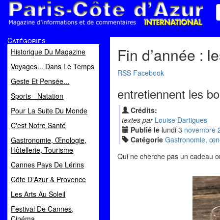
Paris Côte d'Azur
Catégories
Magazine d'informations et de commentaires
Fin d’année : l
Historique Du Magazine
Voyages... Dans Le Temps
RSS
Facebook
Geste Et Pensée...
entretiennent les bo
Sports - Natation
Crédits:
Pour La Suite Du Monde
textes par
Louise Dartigues
C'est Notre Santé
Publié le
lundi
3
nov
embre
Catégorie
Gastronomie, œnol
Gastronomie, Œnologie,
Hôtellerie, Tourisme
Qui ne cherche pas un cadeau ori
Cannes Pays De Lérins
Côte D'Azur & Provence
Les Arts Au Soleil
Festival De Cannes,
Cinéma