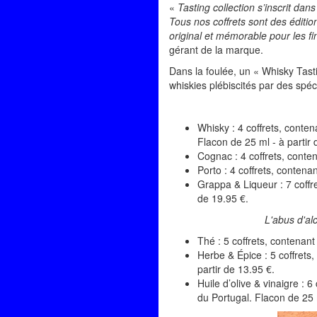
«
Tasting collection s’inscrit dan
Tous nos coffrets sont des éditi
original et mémorable pour les f
gérant de la marque.
Dans la foulée, un « Whisky Tasti
whiskies plébiscités par des spéci
Whisky : 4 coffrets, conte
Flacon de 25 ml - à partir 
Cognac : 4 coffrets, conte
Porto : 4 coffrets, contena
Grappa & Liqueur : 7 coffre
de 19.95 €.
L'abus d'al
Thé : 5 coffrets, contenant
Herbe & Épice : 5 coffrets,
partir de 13.95 €.
Huile d’olive & vinaigre : 6
du Portugal. Flacon de 25 m