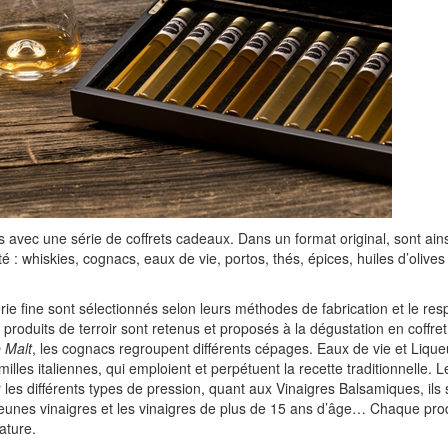
s avec une série de coffrets cadeaux. Dans un format original, sont ai
é : whiskies, cognacs, eaux de vie, portos, thés, épices, huiles d’olives
erie fine sont sélectionnés selon leurs méthodes de fabrication et le res
es produits de terroir sont retenus et proposés à la dégustation en coffre
e Malt
, les cognacs regroupent différents cépages. Eaux de vie et Liqu
lles italiennes, qui emploient et perpétuent la recette traditionnelle. L
 les différents types de pression, quant aux Vinaigres Balsamiques, ils 
jeunes vinaigres et les vinaigres de plus de 15 ans d’âge… Chaque pro
nature.