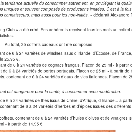
s
la tendance actuelle du consommer autrement
, en privilégiant la quali
ons uniques et souvent composés de productions limitées.
C’est à la fo
ins connaisseurs
,
mais aussi pour
les non-initiés
. » déclarait Alexandre 
ng Club » a été créé. Ses adhérents reçoivent tous les mois un coffret
alistes.
Au total, 35 coffrets cadeaux ont été composés :
nant de 6 à 24 variétés de whiskies issus d’Irlande, d’Ecosse, de Fran
de 25.95 €.
nant de 6 à 24 variétés de cognacs français. Flacon de 25 ml - à partir 
nt de 6 à 24 variétés de portos portugais. Flacon de 25 ml - à partir de 
ts, contenant de 6 à 24 variétés d’eaux de vies italiennes. Flacon de 25
cool est dangereux pour la santé, à consommer avec modération.
 de 6 à 24 variétés de thés issus de Chine, d’Afrique, d’Irlande... à parti
 contenant de 6 à 24 variétés d’herbes et d’épices issues des différents
 coffrets, contenant de 6 à 24 variétés d’huiles d’olives et de vinaigres iss
l - à partir de 14.95 €.