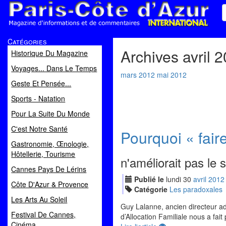
Paris Côte d'Azur
Catégories
Magazine d'informations et de commentaires
Archives avril 
Historique Du Magazine
Voyages... Dans Le Temps
mars 2012
mai 2012
Geste Et Pensée...
Sports - Natation
Pour La Suite Du Monde
C'est Notre Santé
Pourquoi « faire
Gastronomie, Œnologie,
Hôtellerie, Tourisme
n'améliorait pas le 
Cannes Pays De Lérins
Publié le
lundi
30
avr
il
2012
Côte D'Azur & Provence
Catégorie
Les paradoxales
Les Arts Au Soleil
Guy Lalanne, ancien directeur ad
Festival De Cannes,
d’Allocation Familiale nous a fait
Cinéma