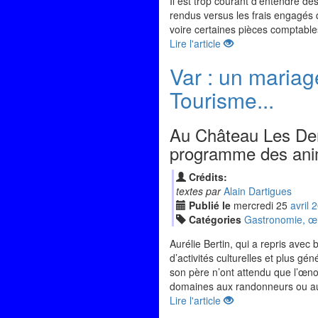
Il est trop courant d’entendre de
rendus versus les frais engagés q
voire certaines pièces comptables.
Lire l'article
Var : un mariag
Tourisme...
Au Château Les Demo
programme des anima
Crédits:
textes par
Alain Dartigues
Publié le
mercredi
25
avr
il
2
Catégories
Gastronomie, œno
Aurélie Bertin, qui a repris ave
d’activités culturelles et plus gé
son père n’ont attendu que l’œnot
domaines aux randonneurs ou aux
Lire l'article