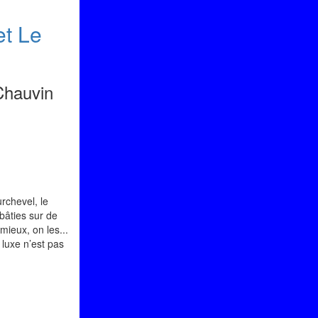
et Le
-Chauvin
rchevel, le
 bâties sur de
mieux, on les...
luxe n’est pas