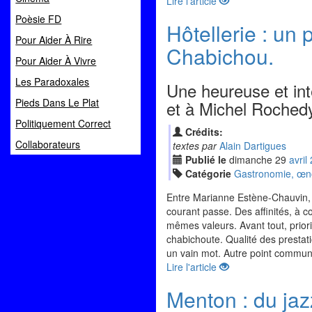
Lire l'article
Poèsie FD
Hôtellerie : un 
Pour Aider À Rire
Chabichou.
Pour Aider À Vivre
Les Paradoxales
Une heureuse et int
Pieds Dans Le Plat
et à Michel Rochedy
Politiquement Correct
Crédits:
Collaborateurs
textes par
Alain Dartigues
Publié le
dimanche
29
avr
il
Catégorie
Gastronomie, œnol
Entre Marianne Estène-Chauvin, 
courant passe. Des affinités, à c
mêmes valeurs. Avant tout, priorit
chabichoute. Qualité des prestat
un vain mot. Autre point commun, le
Lire l'article
Menton : du jaz