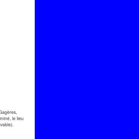
 Gagères,
iné, le lieu
lvable).