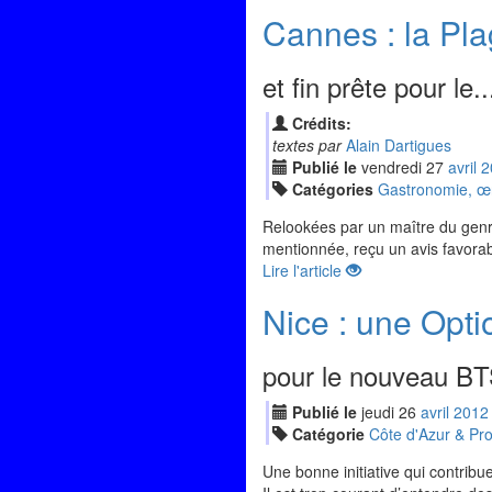
Cannes : la Pla
et fin prête pour le..
Crédits:
textes par
Alain Dartigues
Publié le
vendredi
27
avr
il
2
Catégories
Gastronomie, œno
Relookées par un maître du genre,
mentionnée, reçu un avis favorab
Lire l'article
Nice : une Opti
pour le nouveau BT
Publié le
jeudi
26
avr
il
2012
Catégorie
Côte d'Azur & Pr
Une bonne initiative qui contribu