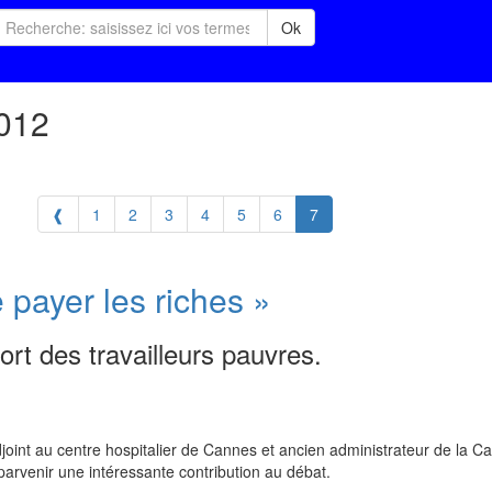
Ok
2012
❰
1
2
3
4
5
6
7
 payer les riches »
sort des travailleurs pauvres.
joint au centre hospitalier de Cannes et ancien administrateur de la Ca
 parvenir une intéressante contribution au débat.