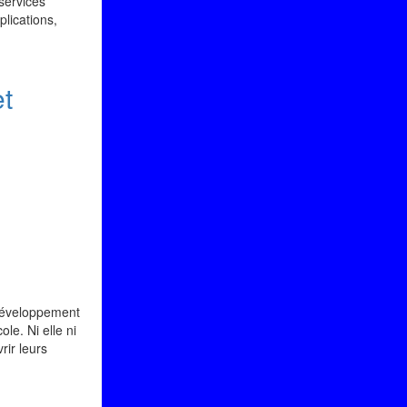
 services
plications,
et
 développement
ole. Ni elle ni
rir leurs