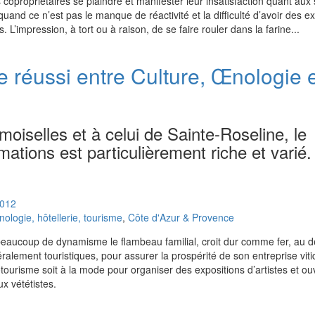
s copropriétaires se plaindre et manifester leur insatisfaction quant aux
uand ce n’est pas le manque de réactivité et la difficulté d’avoir des ex
 L’impression, à tort ou à raison, de se faire rouler dans la farine...
e réussi entre Culture, Œnologie 
iselles et à celui de Sainte-Roseline, le
tions est particulièrement riche et varié.
012
logie, hôtellerie, tourisme
,
Côte d'Azur & Provence
c beaucoup de dynamisme le flambeau familial, croit dur comme fer, au
néralement touristiques, pour assurer la prospérité de son entreprise vitic
ourisme soit à la mode pour organiser des expositions d’artistes et ouv
 vététistes.