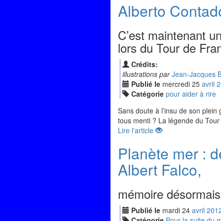
Alberto Contador
C’est maintenant un 
lors du Tour de Fra
Crédits:
illustrations par
Jean-Jacques B
Publié le
mercredi
25
avr
il
2
Catégorie
pour aider à rire
Sans doute à l’insu de son plein
tous menti ? La légende du Tour
Lire l'article
Planète mer : 
Albert Falco,
mémoire désormais 
Publié le
mardi
24
avr
il
201
Catégorie
Pour la suite du