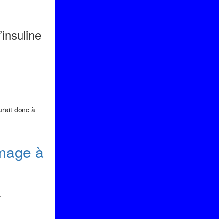
’insuline
urait donc à
mmage à
.