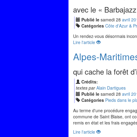
avec le « Barbajazz
Publié le
samedi
28
avr
il
20
Catégories
Côte d'Azur & P
Un rendez-vous désormais incont
Lire l'article
Alpes-Maritimes
qui cache la forêt d
Crédits:
textes par
Alain Dartigues
Publié le
samedi
28
avr
il
20
Catégories
Pieds dans le pl
Au terme d'une procédure engagée
commune de Saint Blaise, ont com
remis en état et les frais engagés
Lire l'article