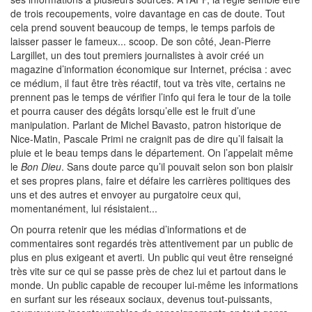
de trois recoupements, voire davantage en cas de doute. Tout
cela prend souvent beaucoup de temps, le temps parfois de
laisser passer le fameux... scoop. De son côté, Jean-Pierre
Largillet, un des tout premiers journalistes à avoir créé un
magazine d’information économique sur Internet, précisa : avec
ce médium, il faut être très réactif, tout va très vite, certains ne
prennent pas le temps de vérifier l’info qui fera le tour de la toile
et pourra causer des dégâts lorsqu’elle est le fruit d’une
manipulation. Parlant de Michel Bavasto, patron historique de
Nice-Matin, Pascale Primi ne craignit pas de dire qu’il faisait la
pluie et le beau temps dans le département. On l’appelait même
le
Bon Dieu
. Sans doute parce qu’il pouvait selon son bon plaisir
et ses propres plans, faire et défaire les carrières politiques des
uns et des autres et envoyer au purgatoire ceux qui,
momentanément, lui résistaient...
On pourra retenir que les médias d’informations et de
commentaires sont regardés très attentivement par un public de
plus en plus exigeant et averti. Un public qui veut être renseigné
très vite sur ce qui se passe près de chez lui et partout dans le
monde. Un public capable de recouper lui-même les informations
en surfant sur les réseaux sociaux, devenus tout-puissants,