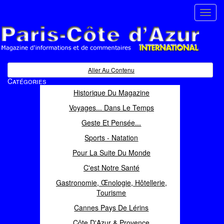
Toggl
navig
Paris Côte d'Azur
Magazine d'informations et de commentaires
Aller Au Contenu
Catégories
Historique Du Magazine
Voyages... Dans Le Temps
Geste Et Pensée...
Sports - Natation
Pour La Suite Du Monde
C'est Notre Santé
Gastronomie, Œnologie, Hôtellerie,
Tourisme
Cannes Pays De Lérins
Côte D'Azur & Provence