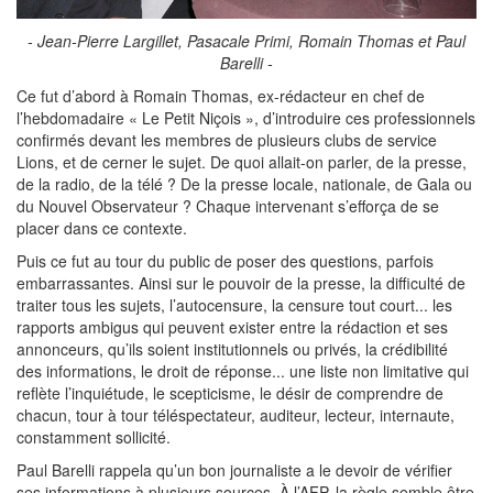
- Jean-Pierre Largillet, Pasacale Primi, Romain Thomas et Paul
Barelli -
Ce fut d’abord à Romain Thomas, ex-rédacteur en chef de
l’hebdomadaire « Le Petit Niçois », d’introduire ces professionnels
confirmés devant les membres de plusieurs clubs de service
Lions, et de cerner le sujet. De quoi allait-on parler, de la presse,
de la radio, de la télé ? De la presse locale, nationale, de Gala ou
du Nouvel Observateur ? Chaque intervenant s’efforça de se
placer dans ce contexte.
Puis ce fut au tour du public de poser des questions, parfois
embarrassantes. Ainsi sur le pouvoir de la presse, la difficulté de
traiter tous les sujets, l’autocensure, la censure tout court... les
rapports ambigus qui peuvent exister entre la rédaction et ses
annonceurs, qu’ils soient institutionnels ou privés, la crédibilité
des informations, le droit de réponse... une liste non limitative qui
reflète l’inquiétude, le scepticisme, le désir de comprendre de
chacun, tour à tour téléspectateur, auditeur, lecteur, internaute,
constamment sollicité.
Paul Barelli rappela qu’un bon journaliste a le devoir de vérifier
ses informations à plusieurs sources. À l’AFP, la règle semble être