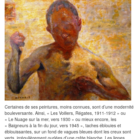
Certaines de ses peintures, moins connues, sont d’une modernité
bouleversante. Ainsi, « Les Voiliers, Régates, 1911-1912 » ou
« Le Nuage sur la mer, vers 1930 » ou mieux encore, les
« Baigneurs à la fin du jour, vers 1945 », taches éblouies et
éblouissantes, sur un fond de vagues bleues dont les creux sont
verts, irrégulièrement ourlées d’une crête blanche. Les lignes