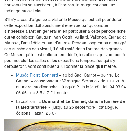
horizontales se succèdent, à l’horizon, le rouge couchant se
mélange au ciel bleu…
S’il n’y a pas d’urgence à visiter le Musée qui est fait pour durer,
cette exposition doit absolument être vue par quiconque
s’intéresse à l’Art en général et en particulier à cette période riche
qui vit cohabiter, Gauguin, Van Gogh, Vuillard, Vallotton, Signac et
Matisse, l’ami fidèle et tant d’autres. Pendant longtemps et malgré
son succès de son vivant, il était resté dans l’ombre des grands.
Ce Musée qui lui est entièrement dédié, les pièces qui vont peu à
peu meubler les salles et les expositions temporaires qui s’y
dérouleront, vont contribuer à lui donner la place qu’il mérite.
Musée Pierre Bonnard
– 16 bd Sadi Carnot – 06 110 Le
Cannet – conservateur : Véronique Serrano - de 10 à 20 h,
du mardi au dimanche – jusqu’à 21 h le jeudi - tel. 04 93 94
06 06 - de 3,5 à 7 € l'entrée.
Exposition :
« Bonnard et Le Cannet, dans la lumière de
la Méditerranée »
, jusqu’au 25 septembre - catalogue,
éditions Hazan, 25 € -