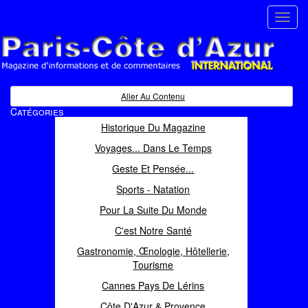
Toggl
navig
Paris Côte d'Azur
Magazine d'informations et de commentaires
Aller Au Contenu
Catégories
Historique Du Magazine
Voyages... Dans Le Temps
Geste Et Pensée...
Sports - Natation
Pour La Suite Du Monde
C'est Notre Santé
Gastronomie, Œnologie, Hôtellerie,
Tourisme
Cannes Pays De Lérins
Côte D'Azur & Provence