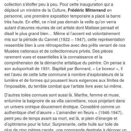
collection s’étoffer peu à peu. Pour cette inauguration qui a
déplacé un ministre de la Culture,
Frédéric Mitterrand
en
personne, une première exposition temporaire a placé la barre
très haute. En effet, ce n’est pas demain la veille qu’on verra
autant d’œuvres réunies de cet artiste dont Matisse pensait et
disait le plus grand bien… Même si l’accent est volontairement
mis sur la période du Cannet (1922 – 1947), cette représentation
ressemble bien à une rétrospective avec des prêts venant de nos
Musées nationaux et de collectionneurs privés. Des pièces
rarement vues et essentielles à la connaissance et la
compréhension de la démarche artistique du peintre. On pense à
son autoportrait de 1931. Baptisé par Bonnard, « Le boxeur », il
est l’aveu de cette lutte commune à nombre d’explorateurs de la
lumière et de formes qui poussent leurs exigences aux limites de
l’impossible, du terrible combat que l'artiste livre avec lui-même.
D’autres toiles connues sont aussi là. Marthe, femme et muse,
enlumine la baignoire de sa villa cannettane, nous projetant dans
un univers onirique doucement érotique. Considéré comme un
authentique chef d’œuvre « L’amandier en fleurs » (1946-1947),
peint peu de temps avant sa mort, est là, si plein d’énergie et
d’optimisme pour le futur. Surprenante, cette huile sur toile de
plus de cinq mètres carrés, une commande destinée à décorer un