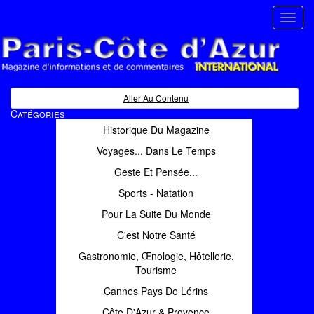
Toggl
navig
Paris Côte d'Azur
Magazine d'informations et de commentaires
Aller Au Contenu
Catégories
Historique Du Magazine
Voyages... Dans Le Temps
Geste Et Pensée...
Sports - Natation
Pour La Suite Du Monde
C'est Notre Santé
Gastronomie, Œnologie, Hôtellerie,
Tourisme
Cannes Pays De Lérins
Côte D'Azur & Provence