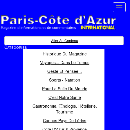
Toggl
navig
Paris Côte d'Azur
Magazine d'informations et de commentaires
Aller Au Contenu
Catégories
Historique Du Magazine
Voyages... Dans Le Temps
Geste Et Pensée...
Sports - Natation
Pour La Suite Du Monde
C'est Notre Santé
Gastronomie, Œnologie, Hôtellerie,
Tourisme
Cannes Pays De Lérins
Côte D'Azur & Provence