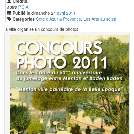
Crédits:
autre
P.C.A.
Publié le
dimanche
24
avr
il
2011
Catégories
Côte d'Azur & Provence
,
Les Arts au soleil
la ville organise un concours de photos.