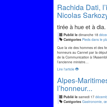
Rachida Dati, 
Nicolas Sarkozy
tirée à hue et à dia.
Publié le
dimanche
18
déc
e
Catégories
Pieds dans le pl
Que la vie des hommes et des fe
honneurs au Cannet par la député
de la Communication à l’Assemblé
l’ancienne ministre…
Lire l'article
Alpes-Maritimes
l’honneur...
Publié le
samedi
17
déc
emb
Catégories
Gastronomie, œno