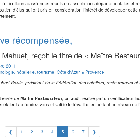
trufficulteurs passionnés réunis en associations départementales et ré
utien d’élus qui ont pris en considération l’intérêt de développer cette 
rtement.
rve récompensée,
Mahuet, reçoit le titre de « Maître Restaur
re
2011
logie, hôtellerie, tourisme
,
Côte d'Azur & Provence
ubert Boivin, président de la Fédération des cafetiers, restaurateurs et 
et envié de
Maitre Restaurateur
, un audit réalisé par un certificateur i
uis étaient au rendez-vous et validé le travail effectué tant au niveau de 
❰
1
2
3
4
5
6
7
❱