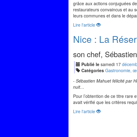
grâce aux actions conjuguées de 
restaurateurs convaincus et au so
leurs communes et dans le dépa
Lire l'article
Nice : La Rése
son chef, Sébastien 
Publié le
samedi
17
déc
emb
Catégories
Gastronomie, œno
- Sébastien Mahuet félicité par H
nuit…
Pour l’obtention de ce titre rare 
avait vérifié que les critères req
Lire l'article