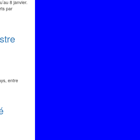
’au 8 janvier.
rts par
stre
ays, entre
é