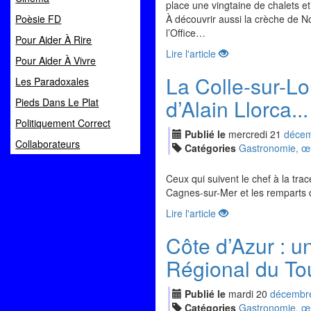
place une vingtaine de chalets e
Poèsie FD
À découvrir aussi la crèche de No
l’Office…
Pour Aider À Rire
Lire l'article
Pour Aider À Vivre
La Colle-sur-Lo
Les Paradoxales
d’Alain Llorca...
Pieds Dans Le Plat
Politiquement Correct
Publié le
mercredi
21
déc
e
Collaborateurs
Catégories
Gastronomie, œno
Ceux qui suivent le chef à la tra
Cagnes-sur-Mer et les remparts de
Lire l'article
Côte d’Azur : u
Régional du Tou
Publié le
mardi
20
déc
embr
Catégories
Gastronomie, œno