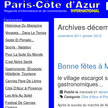
Paris Côte d'Azur
Catégories
Magazine d'informations et de commentaires
Archives déce
Historique Du Magazine
Voyages... Dans Le Temps
novembre 2011
janvier 2012
Geste Et Pensée...
Sports - Natation
Pour La Suite Du Monde
C'est Notre Santé
Bonne fêtes à 
Gastronomie, Œnologie,
Hôtellerie, Tourisme
le village escargot 
Cannes Pays De Lérins
gastronomiques...
Côte D'Azur & Provence
Publié le
mercredi
21
déc
e
Les Arts Au Soleil
Catégorie
Côte d'Azur & Pr
Festival De Cannes,
Après le succès du marché de No
Cinéma