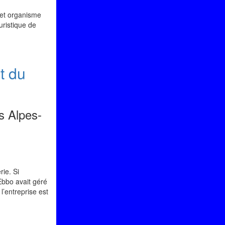
cet organisme
uristique de
t du
s Alpes-
rie. Si
 Ebbo avait géré
l’entreprise est