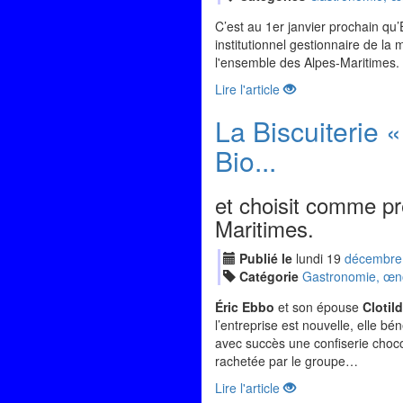
C’est au 1er janvier prochain qu’
institutionnel gestionnaire de l
l'ensemble des Alpes-Maritimes.
Lire l'article
La Biscuiterie «
Bio...
et choisit comme pre
Maritimes.
Publié le
lundi
19
déc
embre
Catégorie
Gastronomie, œnol
Éric Ebbo
et son épouse
Clotil
l’entreprise est nouvelle, elle bé
avec succès une confiserie chocol
rachetée par le groupe…
Lire l'article