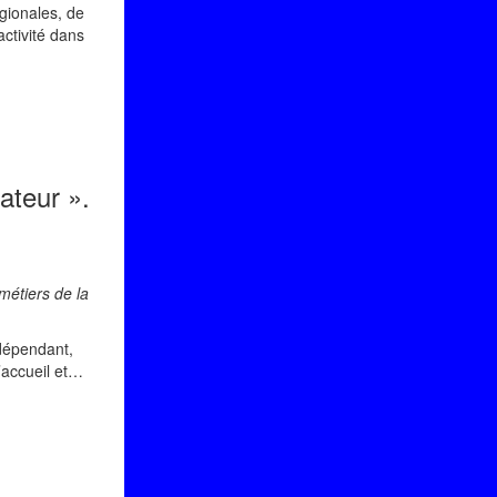
gionales, de
activité dans
ateur ».
métiers de la
ndépendant,
l’accueil et…