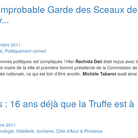
l’improbable Garde des Sceaux de
...
mbre
2011
at
,
Politiquement correct
mmes politiques est compliquée ! Hier
Rachida Dati
était reçue avec t
-maire de la ville et première femme présidente de la Commission de 
e nationale, ce qui est loin d’être anodin.
Michèle Tabarot
avait ainsi 
 : 16 ans déjà que la Truffe est à
re
2011
logie, hôtellerie, tourisme
,
Côte d'Azur & Provence