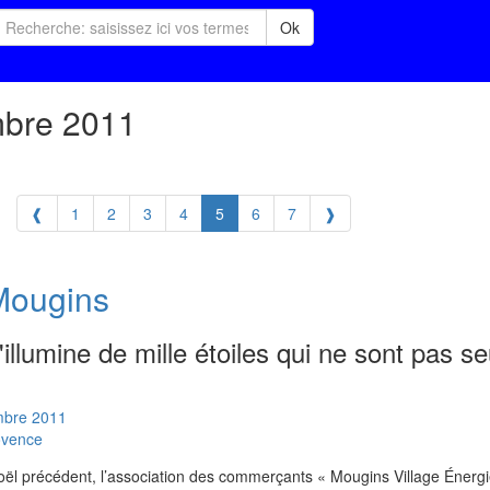
Ok
mbre 2011
❰
1
2
3
4
5
6
7
❱
Mougins
s'illumine de mille étoiles qui ne sont pas 
mbre
2011
ovence
ël précédent, l’association des commerçants « Mougins Village Énergi