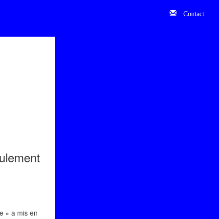
Contact
seulement
e » a mis en