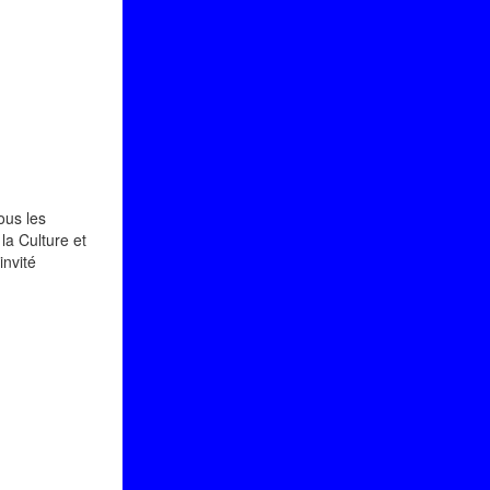
ous les
la Culture et
invité