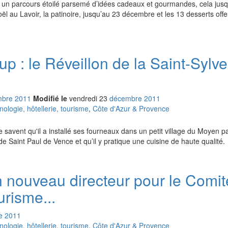
t un parcours étoilé parsemé d’idées cadeaux et gourmandes, cela jusqu
ël au Lavoir, la patinoire, jusqu’au 23 décembre et les 13 desserts offe
up : le Réveillon de la Saint-Sylve
mbre
2011
Modifié le
vendredi
23
déc
embre
2011
logie, hôtellerie, tourisme
,
Côte d'Azur & Provence
ce savent qu'il a installé ses fourneaux dans un petit village du Moyen p
 Saint Paul de Vence et qu’il y pratique une cuisine de haute qualité.
n nouveau directeur pour le Comit
risme...
e
2011
logie, hôtellerie, tourisme
,
Côte d'Azur & Provence