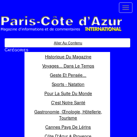
Toggl
navig
Paris Côte d'Azur
Magazine d'informations et de commentaires
Aller Au Contenu
Catégories
Historique Du Magazine
Voyages... Dans Le Temps
Geste Et Pensée...
Sports - Natation
Pour La Suite Du Monde
C'est Notre Santé
Gastronomie, Œnologie, Hôtellerie,
Tourisme
Cannes Pays De Lérins
Côte D'Azur & Provence