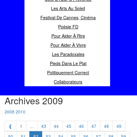
Les Arts Au Soleil
Festival De Cannes, Cinéma
Poèsie FD
Pour Aider À Rire
Pour Aider À Vivre
Les Paradoxales
Pieds Dans Le Plat
Politiquement Correct
Collaborateurs
Archives 2009
2008
2010
❰
1
...
43
44
45
46
47
48
49
50
51
52
53
54
55
56
57
58
59