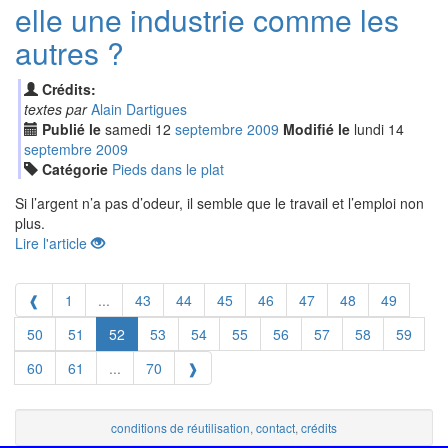
elle une industrie comme les
autres ?
Crédits:
textes par
Alain Dartigues
Publié le
samedi
12
sep
tembre
2009
Modifié le
lundi
14
sep
tembre
2009
Catégorie
Pieds dans le plat
Si l’argent n’a pas d’odeur, il semble que le travail et l’emploi non
plus.
Lire l'article
❰
1
...
43
44
45
46
47
48
49
50
51
52
53
54
55
56
57
58
59
60
61
...
70
❱
conditions de réutilisation
,
contact
,
crédits