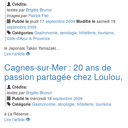
Crédits:
textes par
Brigitte Brunot
images par
Patrick Flet
Publié le
jeudi
17
sep
tembre
2009
Modifié le
samedi
19
sep
tembre
2009
Catégories
Gastronomie, œnologie, hôtellerie, tourisme
,
Côte d'Azur & Provence
le Japonais Takéo Yamazaki…
Lire l'article
Cagnes-sur-Mer : 20 ans de
passion partagée chez Loulou,
Crédits:
textes par
Brigitte Brunot
Publié le
mercredi
16
sep
tembre
2009
Catégorie
Gastronomie, œnologie, hôtellerie, tourisme
à La Réserve…
Lire l'article