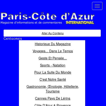
Toggl
navig
Paris Côte d'Azur
Magazine d'informations et de commentaires
Aller Au Contenu
Catégories
Historique Du Magazine
Voyages... Dans Le Temps
Geste Et Pensée...
Sports - Natation
Pour La Suite Du Monde
C'est Notre Santé
Gastronomie, Œnologie, Hôtellerie,
Tourisme
Cannes Pays De Lérins
Côte D'Azur & Provence