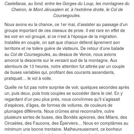
Castellaras, au fond, entre les Gorges du Loup, les montagnes du
Cheiron, le Mont Jérusalem et, à l'extrême droite, le Col de
Coursegoules.
Nous avons eu la chance, ce 1er mai, d’assister au passage d’un
groupe important de ces oiseaux de proie. Il est rare en effet de
les voir en vol groupé, si ce n'est à l'époque de la migration.
Installés en couple, on sait que chacun défend âprement son
territoire et ne tolère guère de visiteurs. De retour d’une balade
au
Col de Coursegoules
, au dessus de Vence, nous avions
amorcé la descente sur le versant sud de la montagne. Aux
alentours de 13 heures, notre attention fut attirée par un couple
de buses variables qui, profitant des courants ascendants,
pratiquait… le vol à voile.
Quelle ne fut pas notre surprise de voir, quelques secondes après
un, puis deux, puis trois couples se succéder dans le ciel. En y
regardant d’un peu plus prés, nous convînmes qu’il s’agissait
d’espèces, d’âges, de formes de voilures, de couleurs de
plumages différents. Nous crûmes ainsi reconnaître, outre
plusieurs sortes de buses, des Bondés apivores, des Milans, des
Circaètes, des Faucons, des Éperviers… Nous en comptâmes au
minimum une bonne trentaine. Malheureusement, ce bonheur