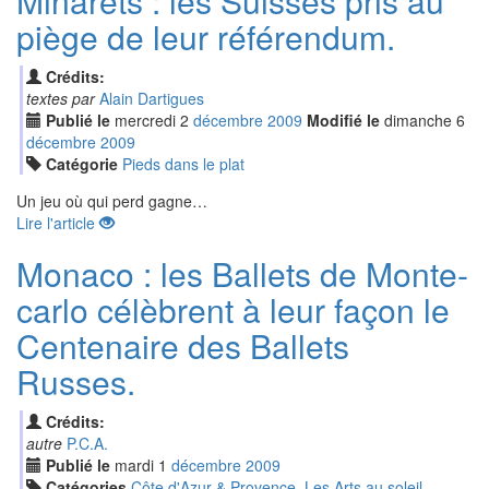
Minarets : les Suisses pris au
piège de leur référendum.
Crédits:
textes par
Alain Dartigues
Publié le
mercredi
2
déc
embre
2009
Modifié le
dimanche
6
déc
embre
2009
Catégorie
Pieds dans le plat
Un jeu où qui perd gagne…
Lire l'article
Monaco : les Ballets de Monte-
carlo célèbrent à leur façon le
Centenaire des Ballets
Russes.
Crédits:
autre
P.C.A.
Publié le
mardi
1
déc
embre
2009
Catégories
Côte d'Azur & Provence
,
Les Arts au soleil