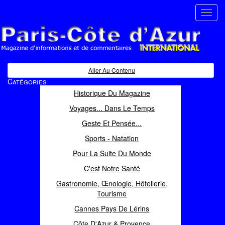
Toggl
navig
Paris Côte d'Azur
Magazine d'informations et de commentaires
Aller Au Contenu
Catégories
Historique Du Magazine
Voyages... Dans Le Temps
Geste Et Pensée...
Sports - Natation
Pour La Suite Du Monde
C'est Notre Santé
Gastronomie, Œnologie, Hôtellerie,
Tourisme
Cannes Pays De Lérins
Côte D'Azur & Provence