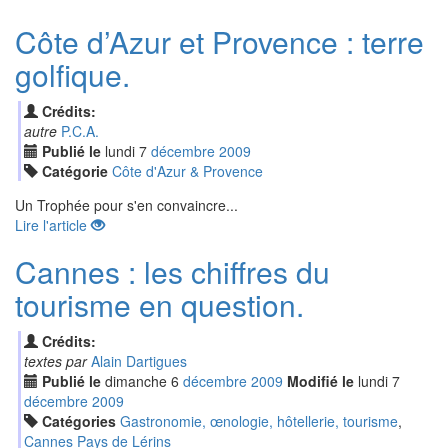
Côte d’Azur et Provence : terre
golfique.
Crédits:
autre
P.C.A.
Publié le
lundi
7
déc
embre
2009
Catégorie
Côte d'Azur & Provence
Un Trophée pour s'en convaincre...
Lire l'article
Cannes : les chiffres du
tourisme en question.
Crédits:
textes par
Alain Dartigues
Publié le
dimanche
6
déc
embre
2009
Modifié le
lundi
7
déc
embre
2009
Catégories
Gastronomie, œnologie, hôtellerie, tourisme
,
Cannes Pays de Lérins