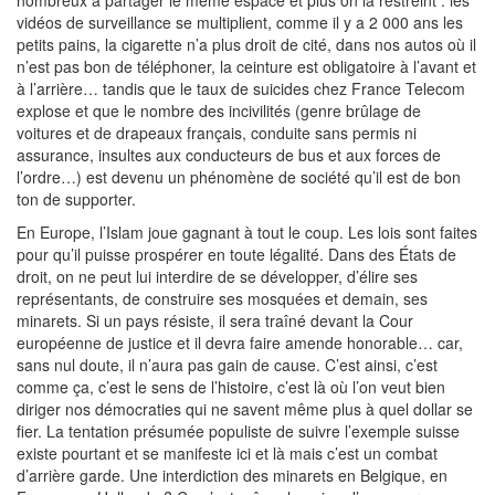
nombreux à partager le même espace et plus on la restreint : les
vidéos de surveillance se multiplient, comme il y a 2 000 ans les
petits pains, la cigarette n’a plus droit de cité, dans nos autos où il
n’est pas bon de téléphoner, la ceinture est obligatoire à l’avant et
à l’arrière… tandis que le taux de suicides chez France Telecom
explose et que le nombre des incivilités (genre brûlage de
voitures et de drapeaux français, conduite sans permis ni
assurance, insultes aux conducteurs de bus et aux forces de
l’ordre…) est devenu un phénomène de société qu’il est de bon
ton de supporter.
En Europe, l’Islam joue gagnant à tout le coup. Les lois sont faites
pour qu’il puisse prospérer en toute légalité. Dans des États de
droit, on ne peut lui interdire de se développer, d’élire ses
représentants, de construire ses mosquées et demain, ses
minarets. Si un pays résiste, il sera traîné devant la Cour
européenne de justice et il devra faire amende honorable… car,
sans nul doute, il n’aura pas gain de cause. C’est ainsi, c’est
comme ça, c’est le sens de l’histoire, c’est là où l’on veut bien
diriger nos démocraties qui ne savent même plus à quel dollar se
fier. La tentation présumée populiste de suivre l’exemple suisse
existe pourtant et se manifeste ici et là mais c’est un combat
d’arrière garde. Une interdiction des minarets en Belgique, en