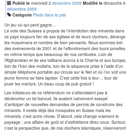
Publié le
mercredi
2
déc
embre
2009
Modifié le
dimanche
6
déc
embre
2009
Catégorie
Pieds dans le plat
Un jeu où qui perd gagne…
Le vote des Suisses à propos de l’interdiction des minarets dans
ce pays toujours fier de ses églises et de leurs clochers, dérange
les musulmans et nombre de bien pensants. Nous sommes loin
des événements de 2001 et de l’effondrement des tours jumelles
en même temps que beaucoup de nos certitudes. Loin de
l’Afghanistan et de ses talibans accros à la Charria et aux burqas,
loin de l’Iran des mollahs, loin de la séquence prise à l’aide d’un
simple téléphone portable qui circule sur le Net et où l’on voit une
jeune femme se faire lapider. C’est cette fois à leur… tour de
jouer les martyrs. Un beau coup de pub gratuit !
Les initiateurs de ce référendum ne s’attendaient pas à
déclencher un tel baroud. Ils avaient naïvement essayé
d’anticiper de nouvelles demandes de permis de construire des
minarets. Il existe déjà des mosquées en Suisse mais les
minarets, c’est autre chose. D’abord, cela change vraiment le
paysage : une affaire de goût et d’esthétisme direz-vous. Surtout,
c’est la perspective que, de ces clochers islamiques, résonneront