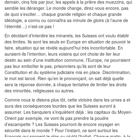
demain, cinq fois par jour, les appels à la prière des muezzins, qui
semble les déranger. Le monde change, direz-vous encore, pas
de quoi s’exciter… chaque grande religion et chaque grande
idéologie, a connu ou connaîtra sa minute de gloire (à l’aune de
l’éternité…) n’est-ce pas !
En décidant d’interdire les minarets, les Suisses ont voulu établir
des limites. Ils sont les seuls en Europe en situation de pouvoir le
faire, situation qui se révèle aujourd’hui très inconfortable. En
auraient-ils l’intention, leurs voisins qui ont choisi de lier leur
destin au sein d’une institution commune, l’Europe, ne pourraient
pas leur emboîter le pas, prisonniers qu’ils sont de leur
Constitution et du système judiciaire mis en place. Discrimination,
le mot est lancé. Rien qu’en le prononçant, on sait déjà quelle
sera la réponse donnée, à chaque tentative de limiter les droits
des minorités, religieuses ou autres.
Comme nous le disions plus tôt, cette victoire dans les urnes a et
aura des conséquences lourdes que les Suisses auront à
assumer. Les banquiers s’inquiètent déjà : les capitaux du Moyen-
Orient par exemple, ne vont-ils pas prendre la poudre
d’escampette ? Les Suisses pourront-ils encore voyager en
sécurité dans le monde ? Pour l’instant, ce sont surtout les
Français qui sonnent le glas ou plutôt l'hallali. Chaque matin, à la