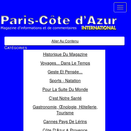
Toggl
navig
Paris Côte d'Azur
Magazine d'informations et de commentaires
Aller Au Contenu
Catégories
Historique Du Magazine
Voyages... Dans Le Temps
Geste Et Pensée...
Sports - Natation
Pour La Suite Du Monde
C'est Notre Santé
Gastronomie, Œnologie, Hôtellerie,
Tourisme
Cannes Pays De Lérins
Côte D'Azur & Provence