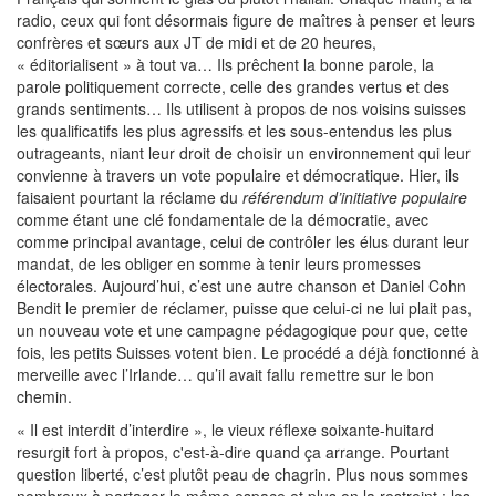
radio, ceux qui font désormais figure de maîtres à penser et leurs
confrères et sœurs aux JT de midi et de 20 heures,
« éditorialisent » à tout va… Ils prêchent la bonne parole, la
parole politiquement correcte, celle des grandes vertus et des
grands sentiments… Ils utilisent à propos de nos voisins suisses
les qualificatifs les plus agressifs et les sous-entendus les plus
outrageants, niant leur droit de choisir un environnement qui leur
convienne à travers un vote populaire et démocratique. Hier, ils
faisaient pourtant la réclame du
référendum d’initiative populaire
comme étant une clé fondamentale de la démocratie, avec
comme principal avantage, celui de contrôler les élus durant leur
mandat, de les obliger en somme à tenir leurs promesses
électorales. Aujourd’hui, c’est une autre chanson et Daniel Cohn
Bendit le premier de réclamer, puisse que celui-ci ne lui plait pas,
un nouveau vote et une campagne pédagogique pour que, cette
fois, les petits Suisses votent bien. Le procédé a déjà fonctionné à
merveille avec l’Irlande… qu’il avait fallu remettre sur le bon
chemin.
« Il est interdit d’interdire », le vieux réflexe soixante-huitard
resurgit fort à propos, c'est-à-dire quand ça arrange. Pourtant
question liberté, c’est plutôt peau de chagrin. Plus nous sommes