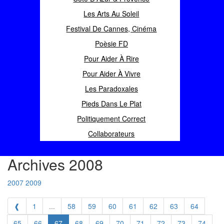
Les Arts Au Soleil
Festival De Cannes, Cinéma
Poèsie FD
Pour Aider À Rire
Pour Aider À Vivre
Les Paradoxales
Pieds Dans Le Plat
Politiquement Correct
Collaborateurs
Archives 2008
2007
2009
❰
1
...
58
59
60
61
62
63
64
65
66
67
68
69
70
71
72
73
74