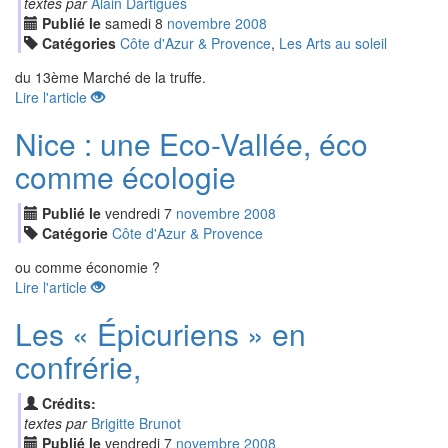
textes par
Alain Dartigues
Publié le
samedi
8
nov
embre
2008
Catégories
Côte d'Azur & Provence
,
Les Arts au soleil
du 13ème Marché de la truffe.
Lire l'article
Nice : une Eco-Vallée, éco
comme écologie
Publié le
vendredi
7
nov
embre
2008
Catégorie
Côte d'Azur & Provence
ou comme économie ?
Lire l'article
Les « Épicuriens » en
confrérie,
Crédits:
textes par
Brigitte Brunot
Publié le
vendredi
7
nov
embre
2008