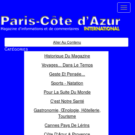
Toggl
navig
Paris Côte d'Azur
Magazine d'informations et de commentaires
Aller Au Contenu
Catégories
Historique Du Magazine
Voyages... Dans Le Temps
Geste Et Pensée...
Sports - Natation
Pour La Suite Du Monde
C'est Notre Santé
Gastronomie, Œnologie, Hôtellerie,
Tourisme
Cannes Pays De Lérins
Côte D'Azur & Provence