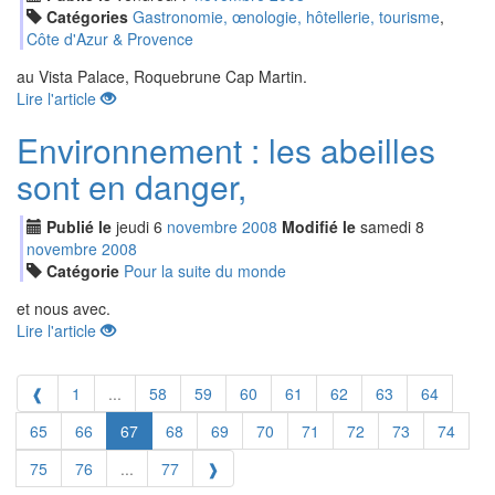
Catégories
Gastronomie, œnologie, hôtellerie, tourisme
,
Côte d'Azur & Provence
au Vista Palace, Roquebrune Cap Martin.
Lire l'article
Environnement : les abeilles
sont en danger,
Publié le
jeudi
6
nov
embre
2008
Modifié le
samedi
8
nov
embre
2008
Catégorie
Pour la suite du monde
et nous avec.
Lire l'article
❰
1
...
58
59
60
61
62
63
64
65
66
67
68
69
70
71
72
73
74
75
76
...
77
❱