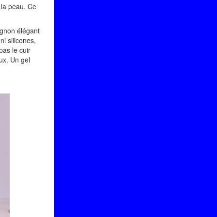
r la peau. Ce
gnon élégant
i silicones,
pas le cuir
ux. Un gel