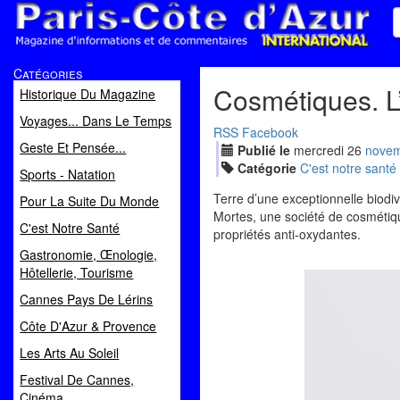
Paris Côte d'Azur
Catégories
Magazine d'informations et de commentaires
Cosmétiques. 
Historique Du Magazine
Voyages... Dans Le Temps
RSS
Facebook
Geste Et Pensée...
Publié le
mercredi
26
nov
e
Catégorie
C'est notre santé
Sports - Natation
Terre d’une exceptionnelle biodiv
Pour La Suite Du Monde
Mortes, une société de cosmétiqu
C'est Notre Santé
propriétés anti-oxydantes.
Gastronomie, Œnologie,
Hôtellerie, Tourisme
Cannes Pays De Lérins
Côte D'Azur & Provence
Les Arts Au Soleil
Festival De Cannes,
Cinéma