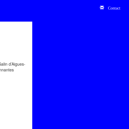
Contact
Salin d’Aigues-
onnantes