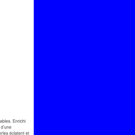
ables. Enrichi
e d’une
rles éclatent et