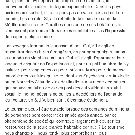
haut, plus fort. Et depuis une cinquantaine d’années, le
mouvement s’accélère de façon exponentielle. Dans les pays
occidentaux surtout, si tu ne pars pas en vacances au bout du
monde, t’es un raté. Si, à la retraite tu fais pas le tour de la
Méditerranée ou des Caraïbes dans une de ces bétaillères où
s’entassent plusieurs milliers de tes semblables, t’as l’impression
de louper quelque chose…
Les voyages forment la jeunesse, dit-on. Oui, s’il s’agit de
rencontrer des cultures étrangères, de partager quelque temps
leur mode de vie et leur culture. Oui, s’il s’agit d’apprendre leur
langue, d’acquérir de l’expérience et, pour un petit nombre de s’y
installer, pour longtemps ou pour toujours. Mais pour l’immense
majorité des touristes qui se rendent aux Seychelles, en Australie
ou en Nouvelle-Zélande - les destinations à la mode - ce ne sont
qu’une accumulation de cartes postales qui valident un statut
social, le même mécanisme qui les a décidé lors de l’achat de
leur voiture, un S.U.V. bien sûr... électrique évidement.
Le tourisme peut-il être durable lorsque des centaines de millions
de personnes sont concernées année après année, par ce
phénomène de société qui contribue largement à épuiser les
ressources de la seule planète habitable connue ? Le tourisme
nous change-t-il, nous rend-il plus compréhensif, plus