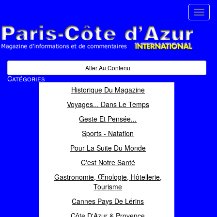
Toggl
navig
Paris Côte d'Azur
Magazine d'informations et de commentaires
Aller Au Contenu
Catégories
Historique Du Magazine
Voyages... Dans Le Temps
Geste Et Pensée...
Sports - Natation
Pour La Suite Du Monde
C'est Notre Santé
Gastronomie, Œnologie, Hôtellerie,
Tourisme
Cannes Pays De Lérins
Côte D'Azur & Provence