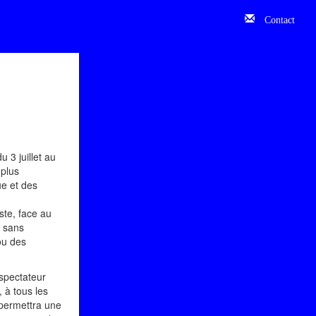
Contact
 3 juillet au
 plus
ue et des
ste, face au
, sans
ou des
 spectateur
, à tous les
 permettra une