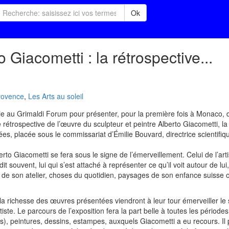
Ok
Giacometti : la rétrospective...
rovence
,
Les Arts au soleil
e au Grimaldi Forum pour présenter, pour la première fois à Monaco, du
rétrospective de l’œuvre du sculpteur et peintre Alberto Giacometti, la
es, placée sous le commissariat d’Émilie Bouvard, directrice scientifiq
rto Giacometti se fera sous le signe de l’émerveillement. Celui de l’arti
it souvent, lui qui s’est attaché à représenter ce qu’il voit autour de lui
ts de son atelier, choses du quotidien, paysages de son enfance suisse 
la richesse des œuvres présentées viendront à leur tour émerveiller le
tiste. Le parcours de l’exposition fera la part belle à toutes les périodes
es), peintures, dessins, estampes, auxquels Giacometti a eu recours. Il