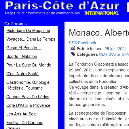
Paris Côte d'Azur
Catégories
Magazine d'informations et de commentaires
Monaco. Alberto 
Historique Du Magazine
Voyages... Dans Le Temps
RSS
Facebook
Geste Et Pensée...
Publié le
lundi
28
jui
n
2021
Catégories
Côte d'Azur & P
Sports - Natation
La Fondation Giacometti s’associ
Pour La Suite Du Monde
29 août 2021, une exceptionnelle 
C'est Notre Santé
importante de ces dernières anné
collections de la Fondation.
Gastronomie, Œnologie,
Ce voyage dans la création d’Albe
Hôtellerie, Tourisme
réel « merveilleux », comme il le d
Cannes Pays De Lérins
hiérarchie : intimes aimés, obje
faubourgs parisiens.
Côte D'Azur & Provence
La scénographie de l’exposition, 
Les Arts Au Soleil
placé au cœur de l’intimité de l’ar
Festival De Cannes,
media, sculpture (plâtres, bronz
Cinéma