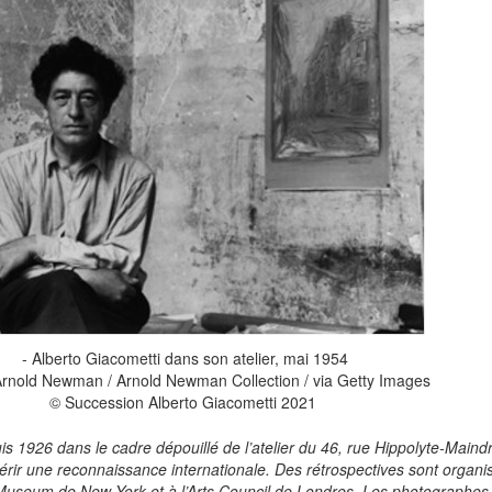
- Alberto Giacometti dans son atelier, mai 1954
Arnold Newman / Arnold Newman Collection / via Getty Images
© Succession Alberto Giacometti 2021
uis 1926 dans le cadre dépouillé de l’atelier du 46, rue Hippolyte-Maind
uérir une reconnaissance internationale. Des rétrospectives sont organi
useum de New York et à l’Arts Council de Londres. Les photographes 