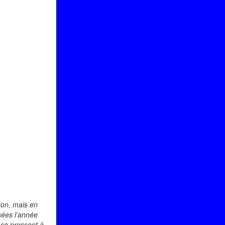
ron, mais en
sées l’année
se pressent à