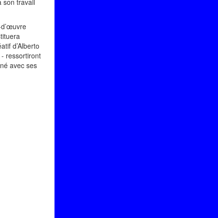
 son travail
-d’œuvre
tituera
atif d’Alberto
- ressortiront
arné avec ses