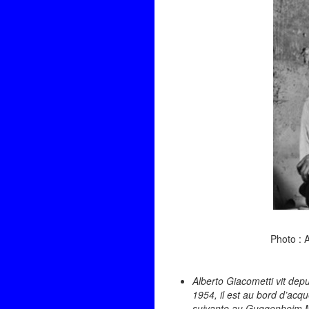
Photo : 
Alberto Giacometti vit dep
1954, il est au bord d’acq
suivante au Guggenheim M