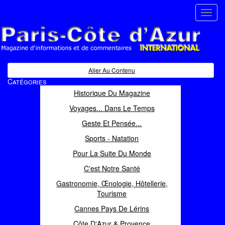
Toggl
navig
Paris Côte d'Azur
Magazine d'informations et de commentaires
Aller Au Contenu
Catégories
Historique Du Magazine
Voyages... Dans Le Temps
Geste Et Pensée...
Sports - Natation
Pour La Suite Du Monde
C'est Notre Santé
Gastronomie, Œnologie, Hôtellerie,
Tourisme
Cannes Pays De Lérins
Côte D'Azur & Provence