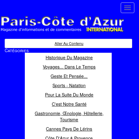
Toggl
navig
Paris Côte d'Azur
Magazine d'informations et de commentaires
Aller Au Contenu
Catégories
Historique Du Magazine
Voyages... Dans Le Temps
Geste Et Pensée...
Sports - Natation
Pour La Suite Du Monde
C'est Notre Santé
Gastronomie, Œnologie, Hôtellerie,
Tourisme
Cannes Pays De Lérins
Côte D'Azur & Provence