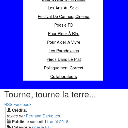
Les Arts Au Soleil
Festival De Cannes, Cinéma
Poèsie FD
Pour Aider À Rire
Pour Aider À Vivre
Les Paradoxales
Pieds Dans Le Plat
Politiquement Correct
Collaborateurs
Tourne, tourne la terre...
RSS
Facebook
Crédits:
textes par
Fernand Dartigues
Publié le
samedi
11
aoû
t
2018
Catégorie
poèsie FD