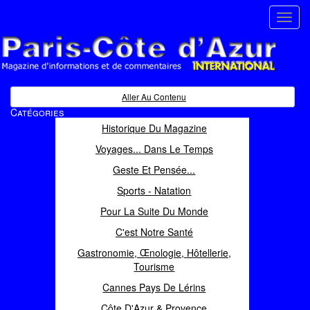
Toggl
navig
Paris Côte d'Azur
Magazine d'informations et de commentaires
Aller Au Contenu
Catégories
Historique Du Magazine
Voyages... Dans Le Temps
Geste Et Pensée...
Sports - Natation
Pour La Suite Du Monde
C'est Notre Santé
Gastronomie, Œnologie, Hôtellerie,
Tourisme
Cannes Pays De Lérins
Côte D'Azur & Provence