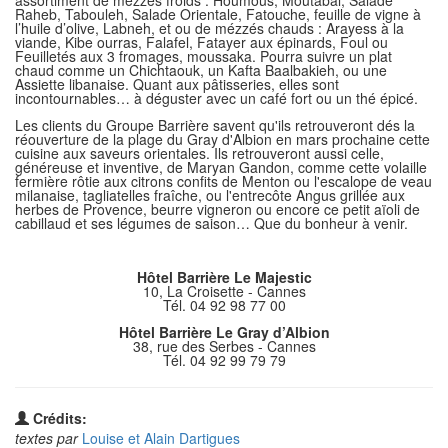
Raheb, Tabouleh, Salade Orientale, Fatouche, feuille de vigne à
l’huile d’olive, Labneh, et ou de mézzés chauds : Arayess à la
viande, Kibe ourras, Falafel, Fatayer aux épinards, Foul ou
Feuilletés aux 3 fromages, moussaka. Pourra suivre un plat
chaud comme un Chichtaouk, un Kafta Baalbakieh, ou une
Assiette libanaise. Quant aux pâtisseries, elles sont
incontournables… à déguster avec un café fort ou un thé épicé.
Les clients du Groupe Barrière savent qu'ils retrouveront dés la
réouverture de la plage du Gray d'Albion en mars prochaine cette
cuisine aux saveurs orientales. Ils retrouveront aussi celle,
généreuse et inventive, de Maryan Gandon, comme cette volaille
fermière rôtie aux citrons confits de Menton ou l'escalope de veau
milanaise, tagliatelles fraîche, ou l'entrecôte Angus grillée aux
herbes de Provence, beurre vigneron ou encore ce petit aïoli de
cabillaud et ses légumes de saison… Que du bonheur à venir.
Hôtel Barrière Le Majestic
10, La Croisette - Cannes
Tél. 04 92 98 77 00
Hôtel Barrière Le Gray d’Albion
38, rue des Serbes - Cannes
Tél. 04 92 99 79 79
Crédits:
textes par
Louise et Alain Dartigues