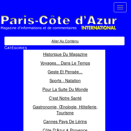
Toggl
navig
Paris Côte d'Azur
Magazine d'informations et de commentaires
Aller Au Contenu
Catégories
Historique Du Magazine
Voyages... Dans Le Temps
Geste Et Pensée...
Sports - Natation
Pour La Suite Du Monde
C'est Notre Santé
Gastronomie, Œnologie, Hôtellerie,
Tourisme
Cannes Pays De Lérins
Côte D'Azur & Provence