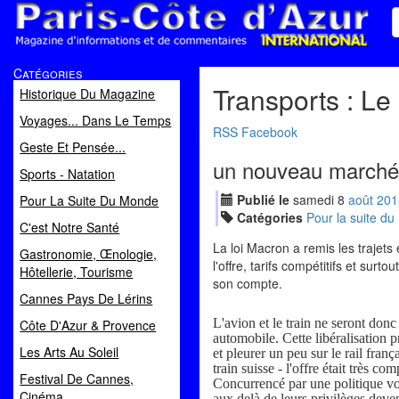
Paris Côte d'Azur
Catégories
Magazine d'informations et de commentaires
Transports : Le
Historique Du Magazine
Voyages... Dans Le Temps
RSS
Facebook
Geste Et Pensée...
un nouveau march
Sports - Natation
Publié le
samedi
8
aoû
t
201
Pour La Suite Du Monde
Catégories
Pour la suite d
C'est Notre Santé
La loi Macron a remis les trajets 
Gastronomie, Œnologie,
l'offre, tarifs compétitifs et sur
Hôtellerie, Tourisme
son compte.
Cannes Pays De Lérins
L'avion et le train ne seront don
Côte D'Azur & Provence
automobile. Cette libéralisation
Les Arts Au Soleil
et pleurer un peu sur le rail fran
train suisse - l'offre était très c
Festival De Cannes,
Concurrencé par une politique vol
Cinéma
aux delà de leurs privilèges deven