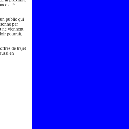
ance cité
, un public qui
rsonne par
et ne viennent
oir pourrait,
offres de trajet
aussi en