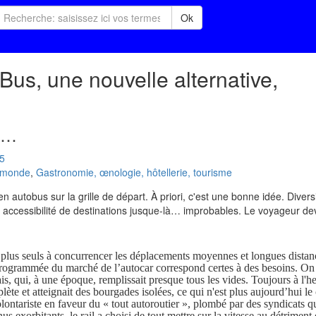
Ok
 Bus, une nouvelle alternative,
é…
5
u monde
,
Gastronomie, œnologie, hôtellerie, tourisme
en autobus sur la grille de départ. À priori, c'est une bonne idée. Divers
tout accessibilité de destinations jusque-là… improbables. Le voyageur dev
c plus seuls à concurrencer les déplacements moyennes et longues distan
 programmée du marché de l’autocar correspond certes à des besoins. On 
çais, qui, à une époque, remplissait presque tous les vides. Toujours à l'h
omplète et atteignait des bourgades isolées, ce qui n'est plus aujourd’hui le 
ontariste en faveur du « tout autoroutier », plombé par des syndicats q
us exorbitants, le rail a choisi de tout mettre sur la vitesse au détriment