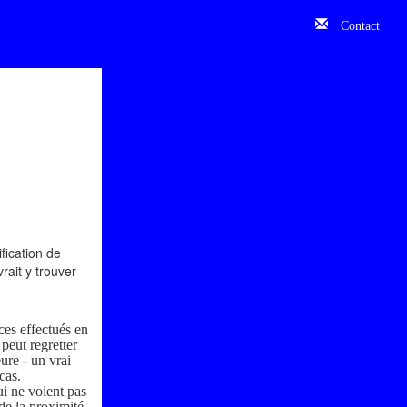
Contact
ification de
rait y trouver
ces effectués en
peut regretter
eure - un vrai
cas.
ui ne voient pas
 de la proximité.