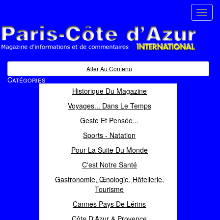
Toggl
navig
Paris Côte d'Azur
Magazine d'informations et de commentaires
Aller Au Contenu
Catégories
Historique Du Magazine
Voyages... Dans Le Temps
Geste Et Pensée...
Sports - Natation
Pour La Suite Du Monde
C'est Notre Santé
Gastronomie, Œnologie, Hôtellerie,
Tourisme
Cannes Pays De Lérins
Côte D'Azur & Provence