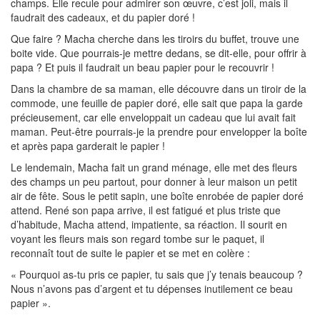
champs. Elle recule pour admirer son œuvre, c’est joli, mais il
faudrait des cadeaux, et du papier doré !
Que faire ? Macha cherche dans les tiroirs du buffet, trouve une
boite vide. Que pourrais-je mettre dedans, se dit-elle, pour offrir à
papa ? Et puis il faudrait un beau papier pour le recouvrir !
Dans la chambre de sa maman, elle découvre dans un tiroir de la
commode, une feuille de papier doré, elle sait que papa la garde
précieusement, car elle enveloppait un cadeau que lui avait fait
maman. Peut-être pourrais-je la prendre pour envelopper la boîte
et après papa garderait le papier !
Le lendemain, Macha fait un grand ménage, elle met des fleurs
des champs un peu partout, pour donner à leur maison un petit
air de fête. Sous le petit sapin, une boîte enrobée de papier doré
attend. René son papa arrive, il est fatigué et plus triste que
d’habitude, Macha attend, impatiente, sa réaction. Il sourit en
voyant les fleurs mais son regard tombe sur le paquet, il
reconnaît tout de suite le papier et se met en colère :
« Pourquoi as-tu pris ce papier, tu sais que j’y tenais beaucoup ?
Nous n’avons pas d’argent et tu dépenses inutilement ce beau
papier ».