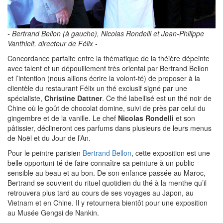
- Bertrand Bellon (à gauche), Nicolas Rondelli et Jean-Philippe
Vanthielt, directeur de Félix -
Concordance parfaite entre la thématique de la théière dépeinte
avec talent et un dépouillement très oriental par Bertrand Bellon
et l’intention (nous allions écrire la volont-té) de proposer à la
clientèle du restaurant Félix un thé exclusif signé par une
spécialiste,
Christine Dattner
. Ce thé labellisé est un thé noir de
Chine où le goût de chocolat domine, suivi de près par celui du
gingembre et de la vanille. Le chef
Nicolas Rondelli
et son
pâtissier, déclineront ces parfums dans plusieurs de leurs menus
de Noël et du Jour de l’An.
Pour le peintre parisien
Bertrand Bellon
, cette exposition est une
belle opportuni-té de faire connaître sa peinture à un public
sensible au beau et au bon. De son enfance passée au Maroc,
Bertrand se souvient du rituel quotidien du thé à la menthe qu’il
retrouvera plus tard au cours de ses voyages au Japon, au
Vietnam et en Chine. Il y retournera bientôt pour une exposition
au Musée Gengsi de Nankin.