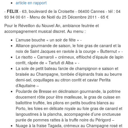
article en rapport
-
FELIX
- 63, boulevard de la Croisette - 06400 Cannes - tél : 04
93 94 00 61 - Menu de Noël du 25 Décembre 2011 - 65 €
Pour le Réveillon du Nouvel An, ambiance feutrée et
accompagnement musical discret. Au menu :
L’amuse bouche « un soir de fête » -
Alliance gourmande de saison, le foie gras de canard et la
noix de Saint Jacques en raviole à la courge « Butternut » -
Le risotto « Carnaroli » crémeux, effiloché d’épaule de lapin
confit, râpée de « Tartufi di Alba » -
La sole de petit bateau farcie de champignon e saison et
braisée au Champagne, tombée d’épinards frais au beurre
demi-sel, coquillages au citron confit et caviar Perlita
d’Aquitaine –
Poularde de Bresse en déclinaison gourmande, la poitrine
doucement rôtie pour être mœlleuse, le gras de cuisse en
ballottine truffée, les pilons en petits boudins blancs au
Porto, les foies en délicate royale au foie gras de canard et
langoustines à la plancha, accompagnée d’une onctueuse
purée de pommes rattes à la truffe noire du Périgord –
Nuage à la fraise Tagada, crémeux au Champagne rosé et