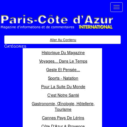
Toggl
navig
Paris Côte d'Azur
Magazine d'informations et de commentaires
Aller Au Contenu
Catégories
Historique Du Magazine
Voyages... Dans Le Temps
Geste Et Pensée...
Sports - Natation
Pour La Suite Du Monde
C'est Notre Santé
Gastronomie, Œnologie, Hôtellerie,
Tourisme
Cannes Pays De Lérins
Côte D'Azur & Provence