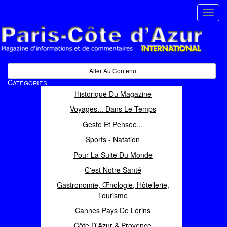
Toggl
navig
Paris Côte d'Azur
Magazine d'informations et de commentaires
Aller Au Contenu
Catégories
Historique Du Magazine
Voyages... Dans Le Temps
Geste Et Pensée...
Sports - Natation
Pour La Suite Du Monde
C'est Notre Santé
Gastronomie, Œnologie, Hôtellerie,
Tourisme
Cannes Pays De Lérins
Côte D'Azur & Provence