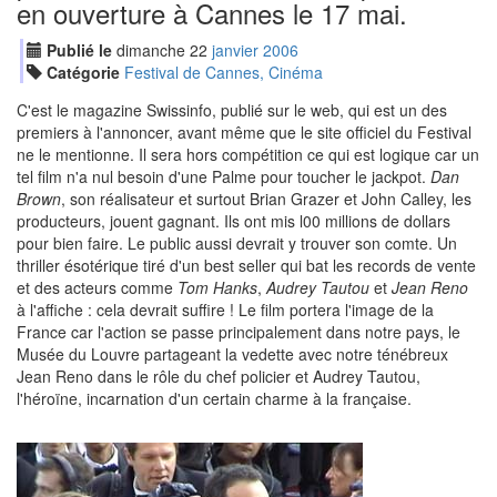
en ouverture à Cannes le 17 mai.
Publié le
dimanche
22
jan
vier
2006
Catégorie
Festival de Cannes, Cinéma
C'est le magazine Swissinfo, publié sur le web, qui est un des
premiers à l'annoncer, avant même que le site officiel du Festival
ne le mentionne. Il sera hors compétition ce qui est logique car un
tel film n'a nul besoin d'une Palme pour toucher le jackpot.
Dan
Brown
, son réalisateur et surtout Brian Grazer et John Calley, les
producteurs, jouent gagnant. Ils ont mis l00 millions de dollars
pour bien faire. Le public aussi devrait y trouver son comte. Un
thriller ésotérique tiré d'un best seller qui bat les records de vente
et des acteurs comme
Tom Hanks
,
Audrey Tautou
et
Jean Reno
à l'affiche : cela devrait suffire ! Le film portera l'image de la
France car l'action se passe principalement dans notre pays, le
Musée du Louvre partageant la vedette avec notre ténébreux
Jean Reno dans le rôle du chef policier et Audrey Tautou,
l'héroïne, incarnation d'un certain charme à la française.