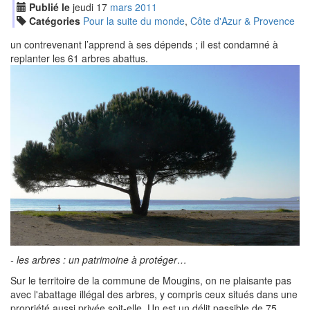
Publié le
jeudi
17
mar
s
2011
Catégories
Pour la suite du monde
,
Côte d'Azur & Provence
un contrevenant l’apprend à ses dépends ; il est condamné à
replanter les 61 arbres abattus.
- les arbres : un patrimoine à protéger…
Sur le territoire de la commune de Mougins, on ne plaisante pas
avec l'abattage illégal des arbres, y compris ceux situés dans une
propriété aussi privée soit-elle. Un est un délit passible de 75