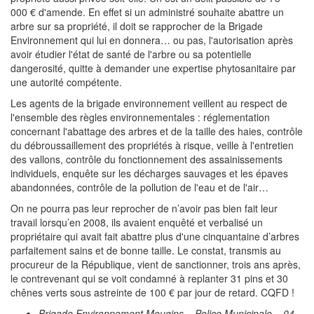
000 € d'amende. En effet si un administré souhaite abattre un
arbre sur sa propriété, il doit se rapprocher de la Brigade
Environnement qui lui en donnera… ou pas, l'autorisation après
avoir étudier l'état de santé de l'arbre ou sa potentielle
dangerosité, quitte à demander une expertise phytosanitaire par
une autorité compétente.
Les agents de la brigade environnement veillent au respect de
l'ensemble des règles environnementales : réglementation
concernant l'abattage des arbres et de la taille des haies, contrôle
du débroussaillement des propriétés à risque, veille à l'entretien
des vallons, contrôle du fonctionnement des assainissements
individuels, enquête sur les décharges sauvages et les épaves
abandonnées, contrôle de la pollution de l'eau et de l'air…
On ne pourra pas leur reprocher de n’avoir pas bien fait leur
travail lorsqu’en 2008, ils avaient enquêté et verbalisé un
propriétaire qui avait fait abattre plus d'une cinquantaine d’arbres
parfaitement sains et de bonne taille. Le constat, transmis au
procureur de la République, vient de sanctionner, trois ans après,
le contrevenant qui se voit condamné à replanter 31 pins et 30
chênes verts sous astreinte de 100 € par jour de retard. CQFD !
Brigade Environnement Mougins – Police Municipale – 04