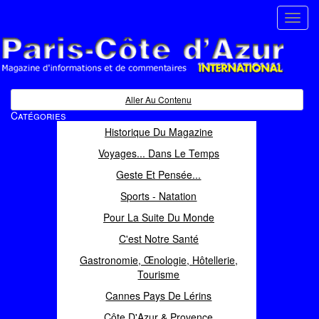
Toggl
navig
Paris Côte d'Azur
Magazine d'informations et de commentaires
Aller Au Contenu
Catégories
Historique Du Magazine
Voyages... Dans Le Temps
Geste Et Pensée...
Sports - Natation
Pour La Suite Du Monde
C'est Notre Santé
Gastronomie, Œnologie, Hôtellerie,
Tourisme
Cannes Pays De Lérins
Côte D'Azur & Provence