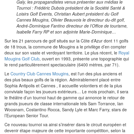
Galy, les propagandistes venus présenter aux médias le
Tournoi : Frédéric Dubois président de la Société Santé &
Loisirs Golf Events, Christian Aubert président du Golf
Cannes Mougins, Olivier Beauvois le directeur du-dit golf,
André-Dominique Fantino directeur de l'Office de tourisme,
Isabelle Farry RP et son adjointe Marie-Dominique…
Sur les 21 parcours de golf situés sur la Côte d’Azur dont 11 golfs
de 18 trous, la commune de Mougins a le privilège d’en compter
deux sur son vaste et verdoyant territoire. Le plus récent, le
Royal
Mougins Golf Club
, ouvert en 1993, présente une topographie qui
le rend particulièrement spectaculaire (6400 mètres, par 71).
Le
Country Club Cannes Mougins
, est l'un des plus anciens et
des plus beaux golfs de la région. Admirablement placé entre
Sophia Antipolis et Cannes , il accueille volontiers et de la plus
conviviale façon les joueurs extérieurs… Le mois prochain, il sera
le théâtre d’un tournoi haut de gamme qui annonce le retour de
grands joueurs de classe internationale tels Sam Torrance, Ian
Woosnam, Costantino Rocca, Sandy Lyle et Marc Farry, stars de
l’European Senior Tour.
Ce nouveau tournoi va ainsi s’insérer dans le circuit européen et
devenir étape majeure de cette importante compétition, selon la