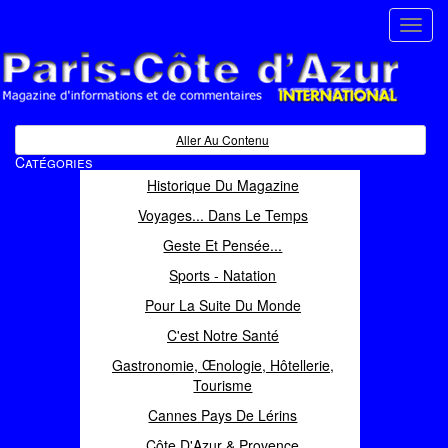
Toggl
navig
Paris Côte d'Azur
Magazine d'informations et de commentaires
Aller Au Contenu
Catégories
Historique Du Magazine
Voyages... Dans Le Temps
Geste Et Pensée...
Sports - Natation
Pour La Suite Du Monde
C'est Notre Santé
Gastronomie, Œnologie, Hôtellerie,
Tourisme
Cannes Pays De Lérins
Côte D'Azur & Provence