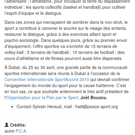
l’adversaire ; l’athlétisme, pour inculquer la fierté du dépassement
individuel ; les sports collectifs (basket et handball) pour cultiver
l’esprit d’équipe et le dialogue.
Dans ces zones qui menaçaient de sombrer dans le non-droit, le
sport a contribué à ramener le sourire sur le visage des enfants,
restaurer le dialogue, grâce à des exercices alliant sport et
psycho-sociologie. Dans quelques jours, grâce au premier envoi
d’équipement, l’offre sportive va s’enrichir de 15 terrains de
volley-ball ; 5 terrains de handball ; 15 terrains de football ; des
cours d’athlétisme et de fitness pourront aussi être dispensés.
À Dubaï, du 25 au 30 avril, une grande partie de la communauté
sportive internationale sera réunie à Dubaï à l’occasion de la
Convention Internationale SportAccord 2010
qui devrait confirmer
l’engagement du monde du sport pour la cause haïtienne. C’est
en tout cas, ce que souhaite ardemment le très actif président de
l'
Organisation pour la Paix par le Sport
,
Joël Bouzou
.
Contact Sylvain Heraud, mail : haiti@peace-sport.org
Crédits:
autre
P.C.A.