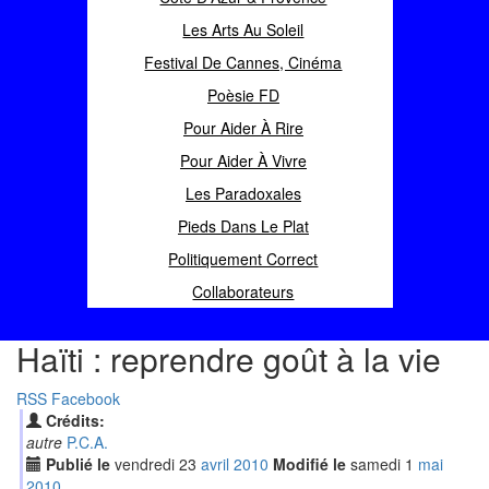
Les Arts Au Soleil
Festival De Cannes, Cinéma
Poèsie FD
Pour Aider À Rire
Pour Aider À Vivre
Les Paradoxales
Pieds Dans Le Plat
Politiquement Correct
Collaborateurs
Haïti : reprendre goût à la vie
RSS
Facebook
Crédits:
autre
P.C.A.
Publié le
vendredi
23
avr
il
2010
Modifié le
samedi
1
mai
2010