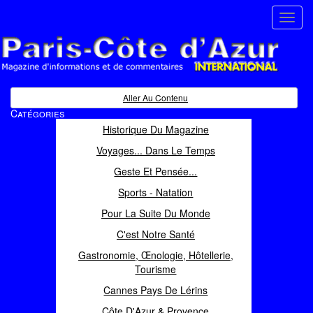
Toggl
navig
Paris Côte d'Azur
Magazine d'informations et de commentaires
Aller Au Contenu
Catégories
Historique Du Magazine
Voyages... Dans Le Temps
Geste Et Pensée...
Sports - Natation
Pour La Suite Du Monde
C'est Notre Santé
Gastronomie, Œnologie, Hôtellerie,
Tourisme
Cannes Pays De Lérins
Côte D'Azur & Provence