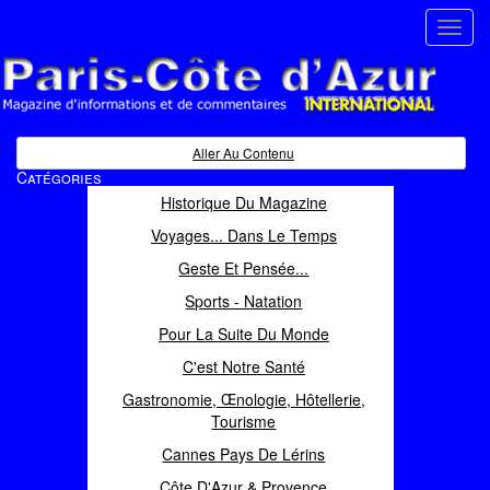
Toggl
navig
Paris Côte d'Azur
Magazine d'informations et de commentaires
Aller Au Contenu
Catégories
Historique Du Magazine
Voyages... Dans Le Temps
Geste Et Pensée...
Sports - Natation
Pour La Suite Du Monde
C'est Notre Santé
Gastronomie, Œnologie, Hôtellerie,
Tourisme
Cannes Pays De Lérins
Côte D'Azur & Provence