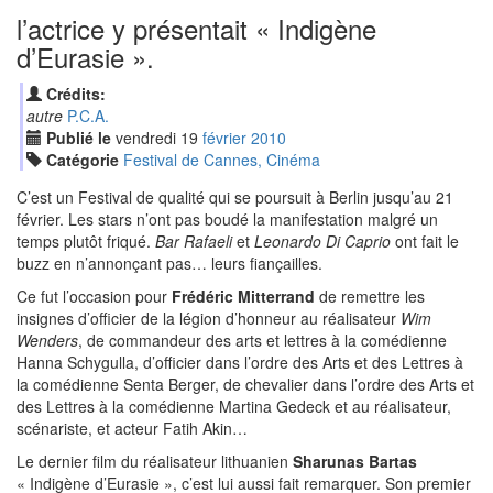
l’actrice y présentait « Indigène
d’Eurasie ».
Crédits:
autre
P.C.A.
Publié le
vendredi
19
fév
rier
2010
Catégorie
Festival de Cannes, Cinéma
C’est un Festival de qualité qui se poursuit à Berlin jusqu’au 21
février. Les stars n’ont pas boudé la manifestation malgré un
temps plutôt friqué.
Bar Rafaeli
et
Leonardo Di Caprio
ont fait le
buzz en n’annonçant pas… leurs fiançailles.
Ce fut l’occasion pour
Frédéric Mitterrand
de remettre les
insignes d’officier de la légion d’honneur au réalisateur
Wim
Wenders
, de commandeur des arts et lettres à la comédienne
Hanna Schygulla, d’officier dans l’ordre des Arts et des Lettres à
la comédienne Senta Berger, de chevalier dans l’ordre des Arts et
des Lettres à la comédienne Martina Gedeck et au réalisateur,
scénariste, et acteur Fatih Akin…
Le dernier film du réalisateur lithuanien
Sharunas Bartas
« Indigène d’Eurasie », c’est lui aussi fait remarquer. Son premier