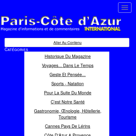
Toggl
navig
Paris Côte d'Azur
Magazine d'informations et de commentaires
Aller Au Contenu
Catégories
Historique Du Magazine
Voyages... Dans Le Temps
Geste Et Pensée...
Sports - Natation
Pour La Suite Du Monde
C'est Notre Santé
Gastronomie, Œnologie, Hôtellerie,
Tourisme
Cannes Pays De Lérins
Côte D'Azur & Provence