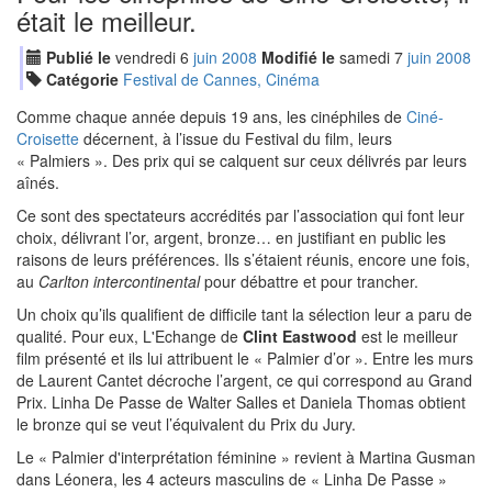
était le meilleur.
Publié le
vendredi
6
jui
n
2008
Modifié le
samedi
7
jui
n
2008
Catégorie
Festival de Cannes, Cinéma
Comme chaque année depuis 19 ans, les cinéphiles de
Ciné-
Croisette
décernent, à l’issue du Festival du film, leurs
« Palmiers ». Des prix qui se calquent sur ceux délivrés par leurs
aînés.
Ce sont des spectateurs accrédités par l’association qui font leur
choix, délivrant l’or, argent, bronze… en justifiant en public les
raisons de leurs préférences. Ils s’étaient réunis, encore une fois,
au
Carlton intercontinental
pour débattre et pour trancher.
Un choix qu’ils qualifient de difficile tant la sélection leur a paru de
qualité. Pour eux, L'Echange de
Clint Eastwood
est le meilleur
film présenté et ils lui attribuent le « Palmier d’or ». Entre les murs
de Laurent Cantet décroche l’argent, ce qui correspond au Grand
Prix. Linha De Passe de Walter Salles et Daniela Thomas obtient
le bronze qui se veut l’équivalent du Prix du Jury.
Le « Palmier d'interprétation féminine » revient à Martina Gusman
dans Léonera, les 4 acteurs masculins de « Linha De Passe »