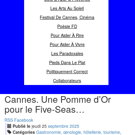
Les Arts Au Soleil
Festival De Cannes, Cinéma
Poèsie FD
Pour Aider À Rire
Pour Aider À Vivre
Les Paradoxales
Pieds Dans Le Plat
Politiquement Correct
Collaborateurs
Cannes. Une Pomme d’Or
pour le Five-Seas…
RSS
Facebook
Publié le
jeudi
25
sep
tembre
2025
Catégories
Gastronomie, œnologie, hôtellerie, tourisme
,