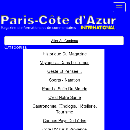
Toggl
navig
Paris Côte d'Azur
Magazine d'informations et de commentaires
Aller Au Contenu
Catégories
Historique Du Magazine
Voyages... Dans Le Temps
Geste Et Pensée...
Sports - Natation
Pour La Suite Du Monde
C'est Notre Santé
Gastronomie, Œnologie, Hôtellerie,
Tourisme
Cannes Pays De Lérins
Côte D'Azur & Provence