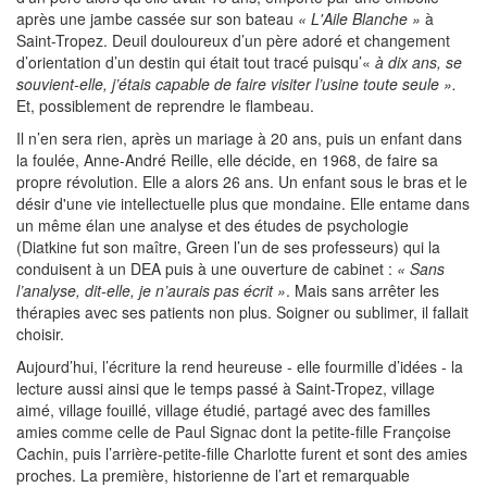
après une jambe cassée sur son bateau
« L'Aile Blanche »
à
Saint-Tropez. Deuil douloureux d’un père adoré et changement
d’orientation d’un destin qui était tout tracé puisqu’«
à dix ans, se
souvient-elle, j’étais capable de faire visiter l’usine toute seule ».
Et, possiblement de reprendre le flambeau.
Il n’en sera rien, après un mariage à 20 ans, puis un enfant dans
la foulée, Anne-André Reille, elle décide, en 1968, de faire sa
propre révolution. Elle a alors 26 ans. Un enfant sous le bras et le
désir d'une vie intellectuelle plus que mondaine. Elle entame dans
un même élan une analyse et des études de psychologie
(Diatkine fut son maître, Green l’un de ses professeurs) qui la
conduisent à un DEA puis à une ouverture de cabinet :
« Sans
l’analyse, dit-elle, je n’aurais pas écrit »
. Mais sans arrêter les
thérapies avec ses patients non plus. Soigner ou sublimer, il fallait
choisir.
Aujourd’hui, l’écriture la rend heureuse - elle fourmille d’idées - la
lecture aussi ainsi que le temps passé à Saint-Tropez, village
aimé, village fouillé, village étudié, partagé avec des familles
amies comme celle de Paul Signac dont la petite-fille Françoise
Cachin, puis l’arrière-petite-fille Charlotte furent et sont des amies
proches. La première, historienne de l’art et remarquable