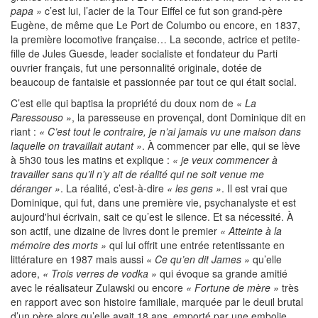
papa »
c’est lui, l’acier de la Tour Eiffel ce fut son grand-père
Eugène, de même que Le Port de Columbo ou encore, en 1837,
la première locomotive française… La seconde, actrice et petite-
fille de Jules Guesde, leader socialiste et fondateur du Parti
ouvrier français, fut une personnalité originale, dotée de
beaucoup de fantaisie et passionnée par tout ce qui était social.
C’est elle qui baptisa la propriété du doux nom de
« La
Paressouso »
, la paresseuse en provençal, dont Dominique dit en
riant :
« C’est tout le contraire, je n’ai jamais vu une maison dans
laquelle on travaillait autant »
. À commencer par elle, qui se lève
à 5h30 tous les matins et explique :
« je veux commencer à
travailler sans qu’il n’y ait de réalité qui ne soit venue me
déranger »
. La réalité, c’est-à-dire
« les gens »
. Il est vrai que
Dominique, qui fut, dans une première vie, psychanalyste et est
aujourd'hui écrivain, sait ce qu’est le silence. Et sa nécessité. À
son actif, une dizaine de livres dont le premier
« Atteinte à la
mémoire des morts »
qui lui offrit une entrée retentissante en
littérature en 1987 mais aussi
« Ce qu’en dit James »
qu’elle
adore,
« Trois verres de vodka »
qui évoque sa grande amitié
avec le réalisateur Zulawski ou encore
« Fortune de mère »
très
en rapport avec son histoire familiale, marquée par le deuil brutal
d’un père alors qu’elle avait 18 ans, emporté par une embolie