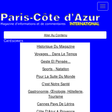
Toggl
navig
Paris Côte d'Azur
Magazine d'informations et de commentaires
Aller Au Contenu
Catégories
Historique Du Magazine
Voyages... Dans Le Temps
Geste Et Pensée...
Sports - Natation
Pour La Suite Du Monde
C'est Notre Santé
Gastronomie, Œnologie, Hôtellerie,
Tourisme
Cannes Pays De Lérins
Côte D'Azur & Provence