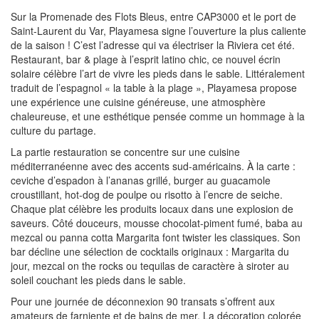
Sur la Promenade des Flots Bleus, entre CAP3000 et le port de
Saint-Laurent du Var, Playamesa signe l’ouverture la plus caliente
de la saison ! C’est l’adresse qui va électriser la Riviera cet été.
Restaurant, bar & plage à l’esprit latino chic, ce nouvel écrin
solaire célèbre l’art de vivre les pieds dans le sable. Littéralement
traduit de l’espagnol « la table à la plage », Playamesa propose
une expérience une cuisine généreuse, une atmosphère
chaleureuse, et une esthétique pensée comme un hommage à la
culture du partage.
La partie restauration se concentre sur une cuisine
méditerranéenne avec des accents sud-américains. À la carte :
ceviche d’espadon à l’ananas grillé, burger au guacamole
croustillant, hot-dog de poulpe ou risotto à l’encre de seiche.
Chaque plat célèbre les produits locaux dans une explosion de
saveurs. Côté douceurs, mousse chocolat-piment fumé, baba au
mezcal ou panna cotta Margarita font twister les classiques. Son
bar décline une sélection de cocktails originaux : Margarita du
jour, mezcal on the rocks ou tequilas de caractère à siroter au
soleil couchant les pieds dans le sable.
Pour une journée de déconnexion 90 transats s’offrent aux
amateurs de farniente et de bains de mer. La décoration colorée