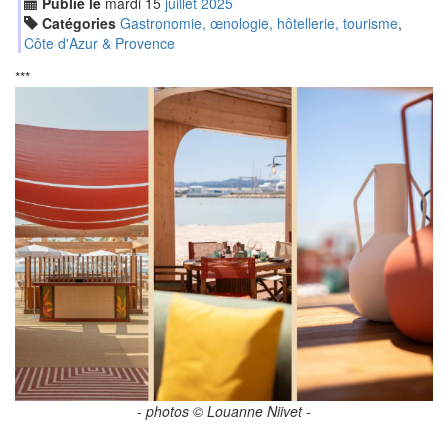
Publié le
mardi
15
jui
llet
2025
Catégories
Gastronomie, œnologie, hôtellerie, tourisme
,
Côte d'Azur & Provence
***
- photos © Louanne Niivet -