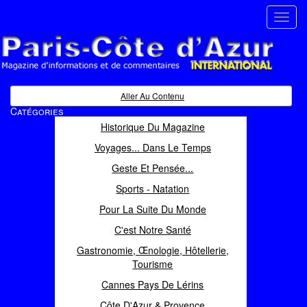
Toggl
navig
Paris Côte d'Azur
Magazine d'informations et de commentaires
Aller Au Contenu
Catégories
Historique Du Magazine
Voyages... Dans Le Temps
Geste Et Pensée...
Sports - Natation
Pour La Suite Du Monde
C'est Notre Santé
Gastronomie, Œnologie, Hôtellerie,
Tourisme
Cannes Pays De Lérins
Côte D'Azur & Provence