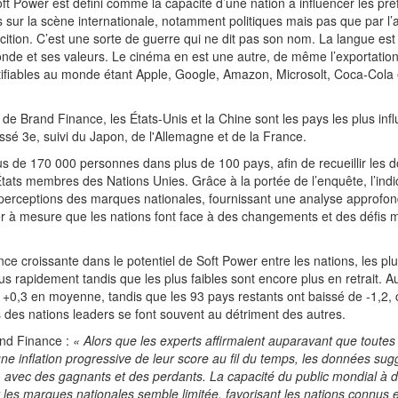
t Power est défini comme la capacité d’une nation à influencer les pré
ur la scène internationale, notamment politiques mais pas que par l’at
cition. C’est une sorte de guerre qui ne dit pas son nom. La langue es
nde et ses valeurs. Le cinéma en est une autre, de même l’exportation
ifiables au monde étant Apple, Google, Amazon, Microsolt, Coca-Cola 
de Brand Finance, les États-Unis et la Chine sont les pays les plus infl
sé 3e, suivi du Japon, de l'Allemagne et de la France.
s de 170 000 personnes dans plus de 100 pays, afin de recueillir les 
ats membres des Nations Unies. Grâce à la portée de l’enquête, l’indic
perceptions des marques nationales, fournissant une analyse approfon
wer à mesure que les nations font face à des changements et des défis
ce croissante dans le potentiel de Soft Power entre les nations, les plu
 rapidement tandis que les plus faibles sont encore plus en retrait. A
+0,3 en moyenne, tandis que les 93 pays restants ont baissé de -1,2, c
s des nations leaders se font souvent au détriment des autres.
and Finance :
« Alors que les experts affirmaient auparavant que toute
ne inflation progressive de leur score au fil du temps, les données sug
 avec des gagnants et des perdants. La capacité du public mondial à 
r les marques nationales semble limitée, favorisant les nations connus e