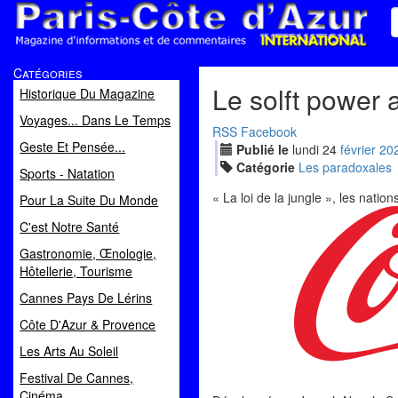
Paris Côte d'Azur
Catégories
Magazine d'informations et de commentaires
Le solft power 
Historique Du Magazine
Voyages... Dans Le Temps
RSS
Facebook
Geste Et Pensée...
Publié le
lundi
24
fév
rier
20
Catégorie
Les paradoxales
Sports - Natation
« La loi de la jungle », les natio
Pour La Suite Du Monde
C'est Notre Santé
Gastronomie, Œnologie,
Hôtellerie, Tourisme
Cannes Pays De Lérins
Côte D'Azur & Provence
Les Arts Au Soleil
Festival De Cannes,
Cinéma