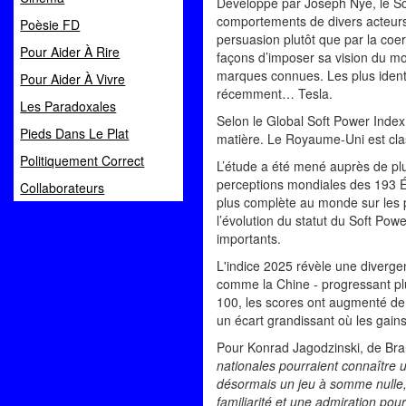
Développé par Joseph Nye, le Sof
comportements de divers acteurs s
Poèsie FD
persuasion plutôt que par la coer
Pour Aider À Rire
façons d’imposer sa vision du mo
marques connues. Les plus ident
Pour Aider À Vivre
récemment… Tesla.
Les Paradoxales
Selon le Global Soft Power Index 
Pieds Dans Le Plat
matière. Le Royaume-Uni est clas
Politiquement Correct
L’étude a été mené auprès de plu
perceptions mondiales des 193 Ét
Collaborateurs
plus complète au monde sur les 
l’évolution du statut du Soft Po
importants.
L'indice 2025 révèle une divergen
comme la Chine - progressant plus
100, les scores ont augmenté de 
un écart grandissant où les gain
Pour Konrad Jagodzinski, de Br
nationales pourraient connaître u
désormais un jeu à somme nulle,
familiarité et une admiration pou