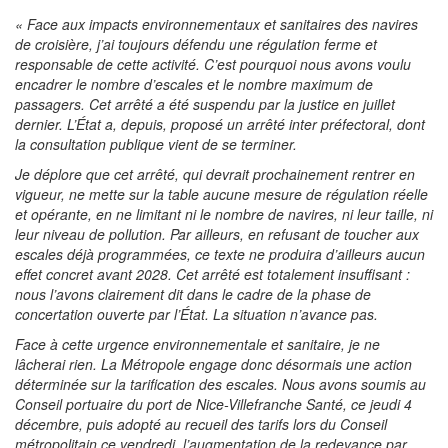
« Face aux impacts environnementaux et sanitaires des navires
de croisière, j’ai toujours défendu une régulation ferme et
responsable de cette activité. C’est pourquoi nous avons voulu
encadrer le nombre d’escales et le nombre maximum de
passagers. Cet arrêté a été suspendu par la justice en juillet
dernier. L’État a, depuis, proposé un arrêté inter préfectoral, dont
la consultation publique vient de se terminer.
Je déplore que cet arrêté, qui devrait prochainement rentrer en
vigueur, ne mette sur la table aucune mesure de régulation réelle
et opérante, en ne limitant ni le nombre de navires, ni leur taille, ni
leur niveau de pollution. Par ailleurs, en refusant de toucher aux
escales déjà programmées, ce texte ne produira d’ailleurs aucun
effet concret avant 2028. Cet arrêté est totalement insuffisant :
nous l’avons clairement dit dans le cadre de la phase de
concertation ouverte par l’État. La situation n’avance pas.
Face à cette urgence environnementale et sanitaire, je ne
lâcherai rien. La Métropole engage donc désormais une action
déterminée sur la tarification des escales. Nous avons soumis au
Conseil portuaire du port de Nice-Villefranche Santé, ce jeudi 4
décembre, puis adopté au recueil des tarifs lors du Conseil
métropolitain ce vendredi, l’augmentation de la redevance par