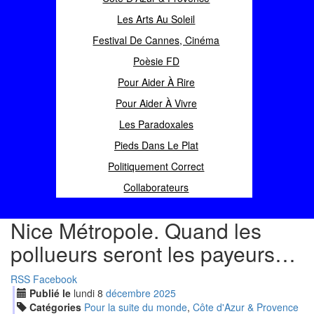
Les Arts Au Soleil
Festival De Cannes, Cinéma
Poèsie FD
Pour Aider À Rire
Pour Aider À Vivre
Les Paradoxales
Pieds Dans Le Plat
Politiquement Correct
Collaborateurs
Nice Métropole. Quand les
pollueurs seront les payeurs…
RSS
Facebook
Publié le
lundi
8
déc
embre
2025
Catégories
Pour la suite du monde
,
Côte d'Azur & Provence