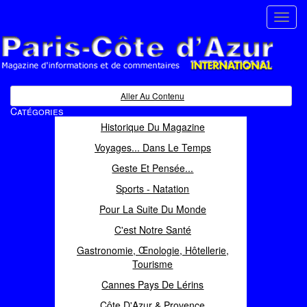
Toggl
navig
Paris Côte d'Azur
Magazine d'informations et de commentaires
Aller Au Contenu
Catégories
Historique Du Magazine
Voyages... Dans Le Temps
Geste Et Pensée...
Sports - Natation
Pour La Suite Du Monde
C'est Notre Santé
Gastronomie, Œnologie, Hôtellerie,
Tourisme
Cannes Pays De Lérins
Côte D'Azur & Provence