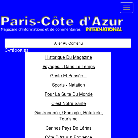
Toggl
navig
Paris Côte d'Azur
Magazine d'informations et de commentaires
Aller Au Contenu
Catégories
Historique Du Magazine
Voyages... Dans Le Temps
Geste Et Pensée...
Sports - Natation
Pour La Suite Du Monde
C'est Notre Santé
Gastronomie, Œnologie, Hôtellerie,
Tourisme
Cannes Pays De Lérins
Côte D'Azur & Provence