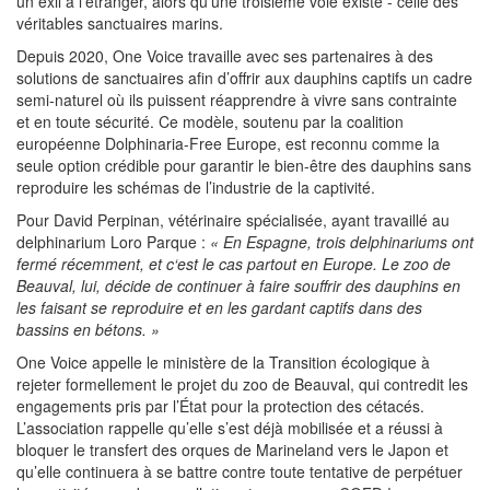
un exil à l’étranger, alors qu’une troisième voie existe - celle des
véritables sanctuaires marins.
Depuis 2020, One Voice travaille avec ses partenaires à des
solutions de sanctuaires afin d’offrir aux dauphins captifs un cadre
semi-naturel où ils puissent réapprendre à vivre sans contrainte
et en toute sécurité. Ce modèle, soutenu par la coalition
européenne Dolphinaria-Free Europe, est reconnu comme la
seule option crédible pour garantir le bien-être des dauphins sans
reproduire les schémas de l’industrie de la captivité.
Pour David Perpinan, vétérinaire spécialisée, ayant travaillé au
delphinarium Loro Parque :
« En Espagne, trois delphinariums ont
fermé récemment, et c‘est le cas partout en Europe. Le zoo de
Beauval, lui, décide de continuer à faire souffrir des dauphins en
les faisant se reproduire et en les gardant captifs dans des
bassins en bétons. »
One Voice appelle le ministère de la Transition écologique à
rejeter formellement le projet du zoo de Beauval, qui contredit les
engagements pris par l’État pour la protection des cétacés.
L’association rappelle qu’elle s’est déjà mobilisée et a réussi à
bloquer le transfert des orques de Marineland vers le Japon et
qu’elle continuera à se battre contre toute tentative de perpétuer