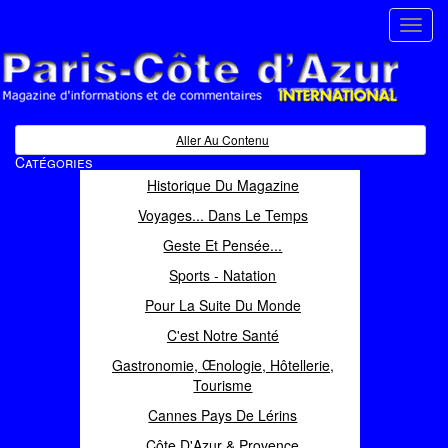
Toggl
navig
Paris Côte d'Azur
Magazine d'informations et de commentaires
Aller Au Contenu
Catégories
Historique Du Magazine
Voyages... Dans Le Temps
Geste Et Pensée...
Sports - Natation
Pour La Suite Du Monde
C'est Notre Santé
Gastronomie, Œnologie, Hôtellerie,
Tourisme
Cannes Pays De Lérins
Côte D'Azur & Provence