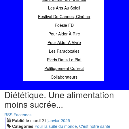
Les Arts Au Soleil
Festival De Cannes, Cinéma
Poèsie FD
Pour Aider À Rire
Pour Aider À Vivre
Les Paradoxales
Pieds Dans Le Plat
Politiquement Correct
Collaborateurs
Diététique. Une alimentation
moins sucrée...
RSS
Facebook
Publié le
mardi
21
jan
vier
2025
Catégories
Pour la suite du monde
,
C'est notre santé