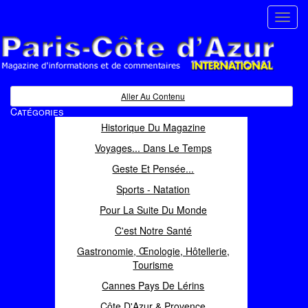
Toggl
navig
Paris Côte d'Azur
Magazine d'informations et de commentaires
Aller Au Contenu
Catégories
Historique Du Magazine
Voyages... Dans Le Temps
Geste Et Pensée...
Sports - Natation
Pour La Suite Du Monde
C'est Notre Santé
Gastronomie, Œnologie, Hôtellerie,
Tourisme
Cannes Pays De Lérins
Côte D'Azur & Provence