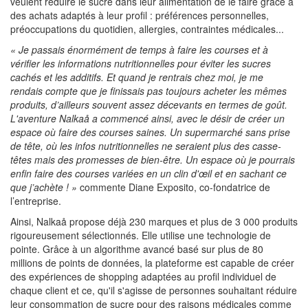
veulent réduire le sucre dans leur alimentation de le faire grâce à
des achats adaptés à leur profil : préférences personnelles,
préoccupations du quotidien, allergies, contraintes médicales...
« Je passais énormément de temps à faire les courses et à
vérifier les informations nutritionnelles pour éviter les sucres
cachés et les additifs. Et quand je rentrais chez moi, je me
rendais compte que je finissais pas toujours acheter les mêmes
produits, d’ailleurs souvent assez décevants en termes de goût.
L'aventure Nalkaå a commencé ainsi, avec le désir de créer un
espace où faire des courses saines. Un supermarché sans prise
de tête, où les infos nutritionnelles ne seraient plus des casse-
têtes mais des promesses de bien-être. Un espace où je pourrais
enfin faire des courses variées en un clin d'œil et en sachant ce
que j’achète ! »
commente Diane Exposito, co-fondatrice de
l’entreprise.
Ainsi, Nalkaå propose déjà 230 marques et plus de 3 000 produits
rigoureusement sélectionnés. Elle utilise une technologie de
pointe. Grâce à un algorithme avancé basé sur plus de 80
millions de points de données, la plateforme est capable de créer
des expériences de shopping adaptées au profil individuel de
chaque client et ce, qu'il s'agisse de personnes souhaitant réduire
leur consommation de sucre pour des raisons médicales comme