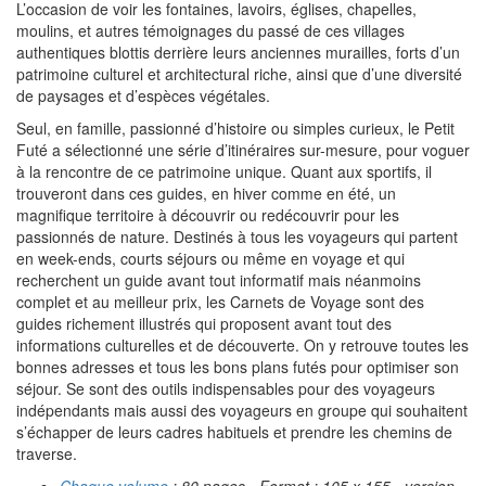
L’occasion de voir les fontaines, lavoirs, églises, chapelles,
moulins, et autres témoignages du passé de ces villages
authentiques blottis derrière leurs anciennes murailles, forts d’un
patrimoine culturel et architectural riche, ainsi que d’une diversité
de paysages et d’espèces végétales.
Seul, en famille, passionné d’histoire ou simples curieux, le Petit
Futé a sélectionné une série d’itinéraires sur-mesure, pour voguer
à la rencontre de ce patrimoine unique. Quant aux sportifs, il
trouveront dans ces guides, en hiver comme en été, un
magnifique territoire à découvrir ou redécouvrir pour les
passionnés de nature. Destinés à tous les voyageurs qui partent
en week-ends, courts séjours ou même en voyage et qui
recherchent un guide avant tout informatif mais néanmoins
complet et au meilleur prix, les Carnets de Voyage sont des
guides richement illustrés qui proposent avant tout des
informations culturelles et de découverte. On y retrouve toutes les
bonnes adresses et tous les bons plans futés pour optimiser son
séjour. Se sont des outils indispensables pour des voyageurs
indépendants mais aussi des voyageurs en groupe qui souhaitent
s’échapper de leurs cadres habituels et prendre les chemins de
traverse.
Chaque volume
: 80 pages - Format : 105 x 155 - version