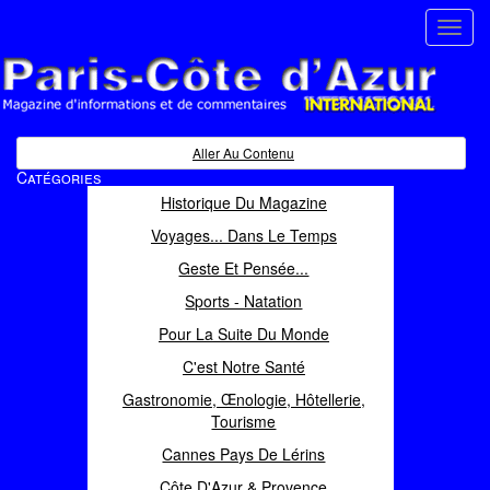
Toggl
navig
Paris Côte d'Azur
Magazine d'informations et de commentaires
Aller Au Contenu
Catégories
Historique Du Magazine
Voyages... Dans Le Temps
Geste Et Pensée...
Sports - Natation
Pour La Suite Du Monde
C'est Notre Santé
Gastronomie, Œnologie, Hôtellerie,
Tourisme
Cannes Pays De Lérins
Côte D'Azur & Provence