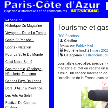
Paris Côte d'Azur
Catégories
Magazine d'informations et de commentaires
Tourisme et gas
Historique Du Magazine
Voyages... Dans Le Temps
RSS
Facebook
Geste Et Pensée...
Crédits:
textes par
Patrick Flet
Sports - Natation
Publié le
lundi
21
mar
s
202
Pour La Suite Du Monde
Catégories
Gastronomie, œno
C'est Notre Santé
Journaliste spécialisé, président
magazine et met en vedette un n
Gastronomie, Œnologie,
ainsi qu’un espace marchand de «
Hôtellerie, Tourisme
l’excellence de la France avec ses
Cannes Pays De Lérins
Côte D'Azur & Provence
Les Arts Au Soleil
Festival De Cannes,
Cinéma