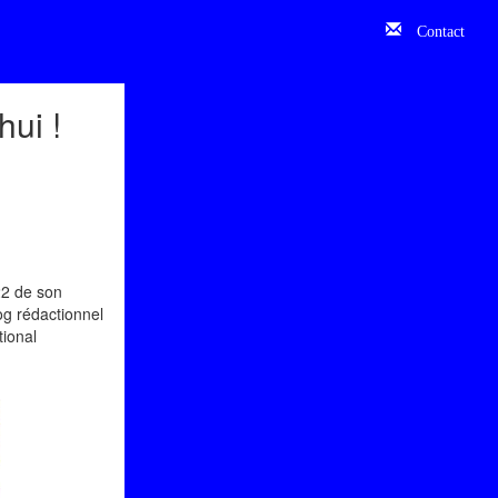
Contact
hui !
22 de son
og rédactionnel
tional