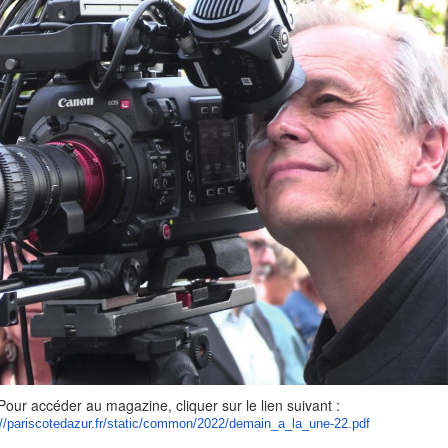
Pour accéder au magazine, cliquer sur le lien suivant :
//pariscotedazur.fr/
static/common/2022/demain_a_
la_une-22.pdf