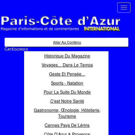
Toggl
navig
Paris Côte d'Azur
Magazine d'informations et de commentaires
Aller Au Contenu
Catégories
Historique Du Magazine
Voyages... Dans Le Temps
Geste Et Pensée...
Sports - Natation
Pour La Suite Du Monde
C'est Notre Santé
Gastronomie, Œnologie, Hôtellerie,
Tourisme
Cannes Pays De Lérins
Côte D'Azur & Provence