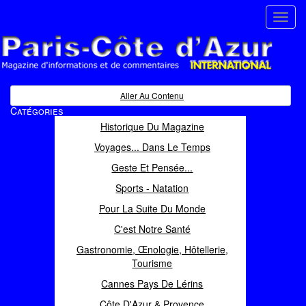
Toggl
navig
Paris Côte d'Azur
Magazine d'informations et de commentaires
Aller Au Contenu
Catégories
Historique Du Magazine
Voyages... Dans Le Temps
Geste Et Pensée...
Sports - Natation
Pour La Suite Du Monde
C'est Notre Santé
Gastronomie, Œnologie, Hôtellerie,
Tourisme
Cannes Pays De Lérins
Côte D'Azur & Provence