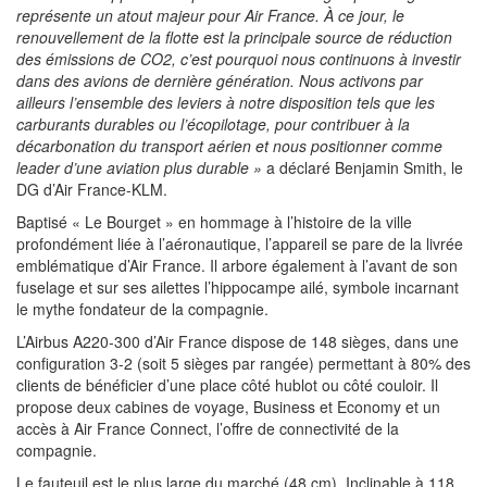
représente un atout majeur pour Air France. À ce jour, le
renouvellement de la flotte est la principale source de réduction
des émissions de CO2, c’est pourquoi nous continuons à investir
dans des avions de dernière génération. Nous activons par
ailleurs l’ensemble des leviers à notre disposition tels que les
carburants durables ou l’écopilotage, pour contribuer à la
décarbonation du transport aérien et nous positionner comme
leader d’une aviation plus durable »
a déclaré Benjamin Smith, le
DG d’Air France-KLM.
Baptisé « Le Bourget » en hommage à l’histoire de la ville
profondément liée à l’aéronautique, l’appareil se pare de la livrée
emblématique d’Air France. Il arbore également à l’avant de son
fuselage et sur ses ailettes l’hippocampe ailé, symbole incarnant
le mythe fondateur de la compagnie.
L’Airbus A220-300 d’Air France dispose de 148 sièges, dans une
configuration 3-2 (soit 5 sièges par rangée) permettant à 80% des
clients de bénéficier d’une place côté hublot ou côté couloir. Il
propose deux cabines de voyage, Business et Economy et un
accès à Air France Connect, l’offre de connectivité de la
compagnie.
Le fauteuil est le plus large du marché (48 cm). Inclinable à 118