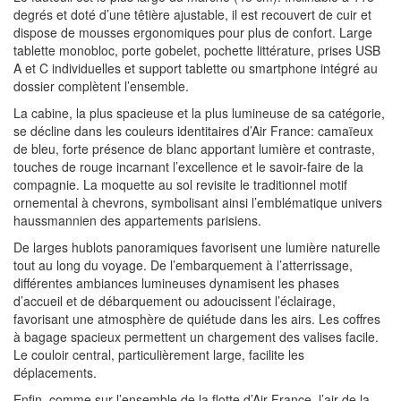
degrés et doté d’une têtière ajustable, il est recouvert de cuir et
dispose de mousses ergonomiques pour plus de confort. Large
tablette monobloc, porte gobelet, pochette littérature, prises USB
A et C individuelles et support tablette ou smartphone intégré au
dossier complètent l’ensemble.
La cabine, la plus spacieuse et la plus lumineuse de sa catégorie,
se décline dans les couleurs identitaires d’Air France: camaïeux
de bleu, forte présence de blanc apportant lumière et contraste,
touches de rouge incarnant l’excellence et le savoir-faire de la
compagnie. La moquette au sol revisite le traditionnel motif
ornemental à chevrons, symbolisant ainsi l’emblématique univers
haussmannien des appartements parisiens.
De larges hublots panoramiques favorisent une lumière naturelle
tout au long du voyage. De l’embarquement à l’atterrissage,
différentes ambiances lumineuses dynamisent les phases
d’accueil et de débarquement ou adoucissent l’éclairage,
favorisant une atmosphère de quiétude dans les airs. Les coffres
à bagage spacieux permettent un chargement des valises facile.
Le couloir central, particulièrement large, facilite les
déplacements.
Enfin, comme sur l’ensemble de la flotte d’Air France, l’air de la