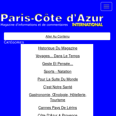
Toggl
navig
Paris Côte d'Azur
Magazine d'informations et de commentaires
Aller Au Contenu
Catégories
Historique Du Magazine
Voyages... Dans Le Temps
Geste Et Pensée...
Sports - Natation
Pour La Suite Du Monde
C'est Notre Santé
Gastronomie, Œnologie, Hôtellerie,
Tourisme
Cannes Pays De Lérins
Côte D'Azur & Provence