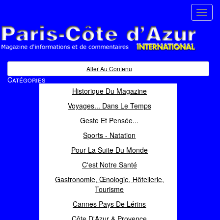
Toggl
navig
Paris Côte d'Azur
Magazine d'informations et de commentaires
Aller Au Contenu
Catégories
Historique Du Magazine
Voyages... Dans Le Temps
Geste Et Pensée...
Sports - Natation
Pour La Suite Du Monde
C'est Notre Santé
Gastronomie, Œnologie, Hôtellerie,
Tourisme
Cannes Pays De Lérins
Côte D'Azur & Provence