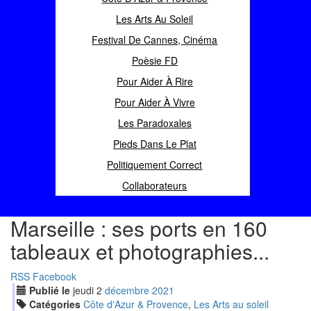
Les Arts Au Soleil
Festival De Cannes, Cinéma
Poèsie FD
Pour Aider À Rire
Pour Aider À Vivre
Les Paradoxales
Pieds Dans Le Plat
Politiquement Correct
Collaborateurs
Marseille : ses ports en 160
tableaux et photographies...
RSS
Facebook
Publié le
jeudi
2
déc
embre
2021
Catégories
Côte d'Azur & Provence
,
Les Arts au soleil