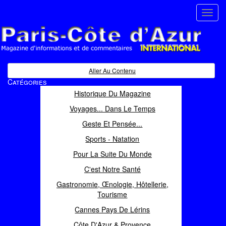
Toggl
navig
Paris Côte d'Azur
Magazine d'informations et de commentaires
Aller Au Contenu
Catégories
Historique Du Magazine
Voyages... Dans Le Temps
Geste Et Pensée...
Sports - Natation
Pour La Suite Du Monde
C'est Notre Santé
Gastronomie, Œnologie, Hôtellerie,
Tourisme
Cannes Pays De Lérins
Côte D'Azur & Provence