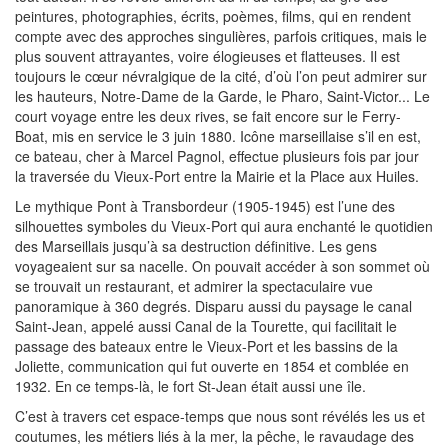
peintures, photographies, écrits, poèmes, films, qui en rendent
compte avec des approches singulières, parfois critiques, mais le
plus souvent attrayantes, voire élogieuses et flatteuses. Il est
toujours le cœur névralgique de la cité, d’où l’on peut admirer sur
les hauteurs, Notre-Dame de la Garde, le Pharo, Saint-Victor... Le
court voyage entre les deux rives, se fait encore sur le Ferry-
Boat, mis en service le 3 juin 1880. Icône marseillaise s’il en est,
ce bateau, cher à Marcel Pagnol, effectue plusieurs fois par jour
la traversée du Vieux-Port entre la Mairie et la Place aux Huiles.
Le mythique Pont à Transbordeur (1905-1945) est l’une des
silhouettes symboles du Vieux-Port qui aura enchanté le quotidien
des Marseillais jusqu’à sa destruction définitive. Les gens
voyageaient sur sa nacelle. On pouvait accéder à son sommet où
se trouvait un restaurant, et admirer la spectaculaire vue
panoramique à 360 degrés. Disparu aussi du paysage le canal
Saint-Jean, appelé aussi Canal de la Tourette, qui facilitait le
passage des bateaux entre le Vieux-Port et les bassins de la
Joliette, communication qui fut ouverte en 1854 et comblée en
1932. En ce temps-là, le fort St-Jean était aussi une île.
C’est à travers cet espace-temps que nous sont révélés les us et
coutumes, les métiers liés à la mer, la pêche, le ravaudage des