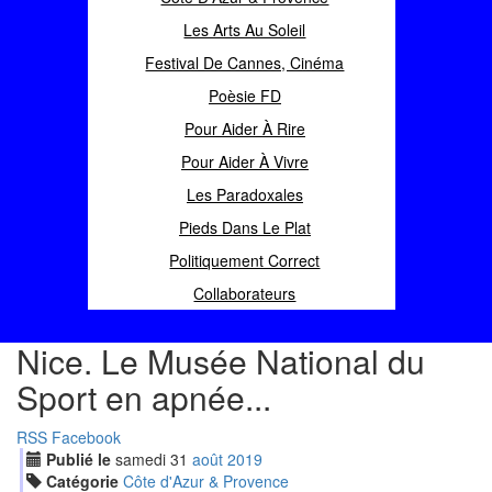
Les Arts Au Soleil
Festival De Cannes, Cinéma
Poèsie FD
Pour Aider À Rire
Pour Aider À Vivre
Les Paradoxales
Pieds Dans Le Plat
Politiquement Correct
Collaborateurs
Nice. Le Musée National du
Sport en apnée...
RSS
Facebook
Publié le
samedi
31
aoû
t
2019
Catégorie
Côte d'Azur & Provence