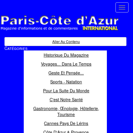
Toggl
navig
Paris Côte d'Azur
Magazine d'informations et de commentaires
Aller Au Contenu
Catégories
Historique Du Magazine
Voyages... Dans Le Temps
Geste Et Pensée...
Sports - Natation
Pour La Suite Du Monde
C'est Notre Santé
Gastronomie, Œnologie, Hôtellerie,
Tourisme
Cannes Pays De Lérins
Côte D'Azur & Provence